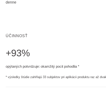
denne
ÚČINNOSŤ
+93%
opýtaných potvrdzuje: okamžitý pocit pohodlia. výsledky štú
opýtaných potvrdzuje: okamžitý pocit pohodlia *
* výsledky štúdie zahŕňajú 33 subjektov pri aplikácii produktu raz až dv