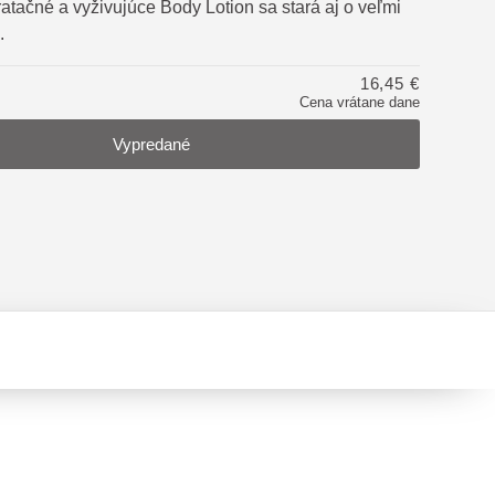
ratačné a vyživujúce Body Lotion sa stará aj o veľmi
.
tu
16,45 €
Cena vrátane dane
Vypredané