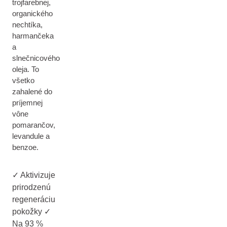
trojfarebnej,
organického
nechtíka,
harmančeka
a
slnečnicového
oleja. To
všetko
zahalené do
príjemnej
vône
pomarančov,
levandule a
benzoe.
✓ Aktivizuje
prirodzenú
regeneráciu
pokožky ✓
Na 93 %