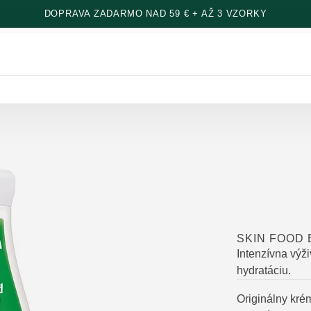
DOPRAVA ZADARMO NAD 59 € + AŽ 3 VZORKY
SKIN FOOD 
Intenzívna výži
hydratáciu.
Originálny krém