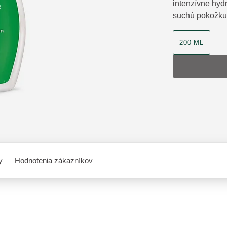
intenzívne hyd
suchú pokožku
veľkosť produk
200 ML
y
Hodnotenia zákazníkov