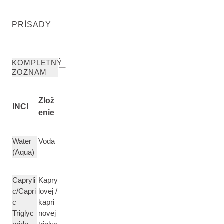
PRÍSADY
KOMPLETNÝ
ZOZNAM
Zlož
INCI
enie
Water
Voda
(Aqua)
Capryli
Kapry
c/Capri
lovej /
c
kapri
Triglyc
novej