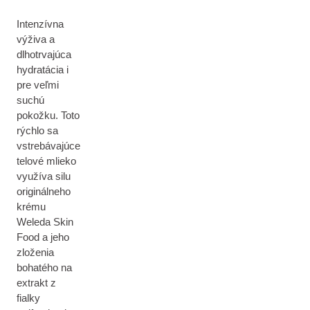
Intenzívna
výživa a
dlhotrvajúca
hydratácia i
pre veľmi
suchú
pokožku. Toto
rýchlo sa
vstrebávajúce
telové mlieko
využíva silu
originálneho
krému
Weleda Skin
Food a jeho
zloženia
bohatého na
extrakt z
fialky