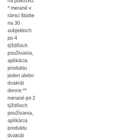
na pokožku.
* merané v
rámci štúdie
na 30
subjektoch
po 4
týždňoch
používania,
aplikácia
produktu
jeden alebo
dvakrát
denne **
merané po 2
týždňoch
používania,
aplikácia
produktu
dvakrát