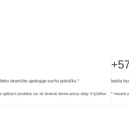
+5
 denne počas doby 4 týždňov
é mlieko okamžite upokojuje suchú pokožku. výsledky štúdie zahŕ
lepšia h
mlieko okamžite upokojuje suchú pokožku *
lepšia hy
ri aplikácii produktu raz až dvakrát denne počas doby 4 týždňov
* merané p