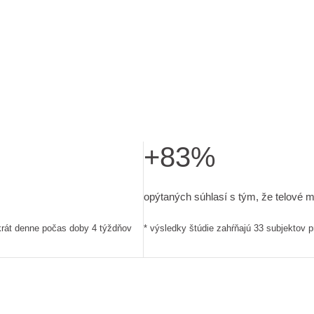
+83%
die zahŕňajú 33 subjektov pri aplikácii produktu raz až dvakrát
opýtaných súhlasí s tým, že telov
opýtaných súhlasí s tým, že telové 
akrát denne počas doby 4 týždňov
* výsledky štúdie zahŕňajú 33 subjektov p