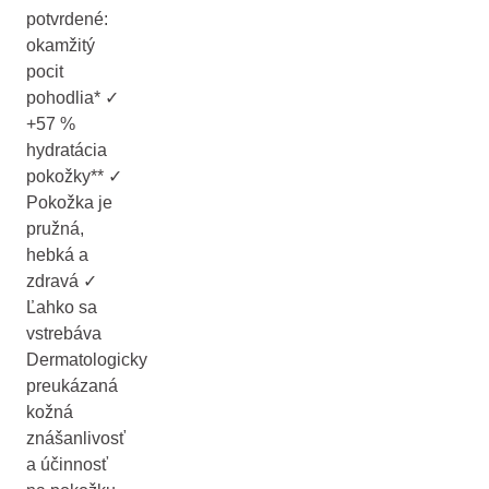
potvrdené:
okamžitý
pocit
pohodlia* ✓
+57 %
hydratácia
pokožky** ✓
Pokožka je
pružná,
hebká a
zdravá ✓
Ľahko sa
vstrebáva
Dermatologicky
preukázaná
kožná
znášanlivosť
a účinnosť