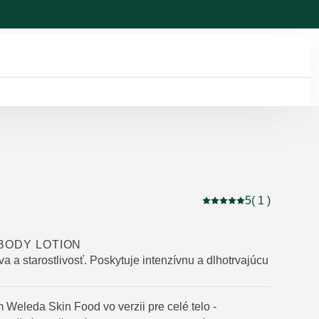
5
( 1 )
Aktuálne hodnotenie: 5
BODY LOTION
va a starostlivosť. Poskytuje intenzívnu a dlhotrvajúcu
 Weleda Skin Food vo verzii pre celé telo -