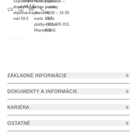
dopravy už
Štandardné
Neukladáme
Pondelok –
od 3 €
doručenie pri
údaje o vašej
piatok
objednávkach
platobnej
09:00 – 16:00
nad 59 €
karte. Vaše
CET
platby (Visa,
+421 905 815
Mastercard).
829
ZÁKLADNÉ INFORMÁCIE
DOKUMENTY A INFORMÁCIE
KARIÉRA
OSTATNÉ