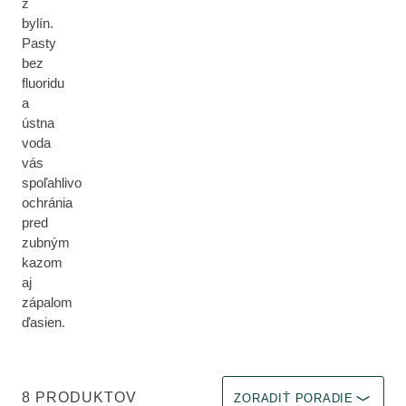
z
bylín.
Pasty
bez
fluoridu
a
ústna
voda
vás
spoľahlivo
ochránia
pred
zubným
kazom
aj
zápalom
ďasien.
Vyberte filter Okamžitý efekt
8 PRODUKTOV
ZORADIŤ PORADIE