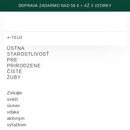
Prejsť na hlavný obsah
DOPRAVA ZADARMO NAD 59 € + AŽ 3 VZORKY
TELO
ÚSTNA
STAROSTLIVOSŤ
PRE
PRIRODZENE
ČISTÉ
ZUBY
Získajte
svieži
úsmev
vďaka
aktívnym
výťažkom