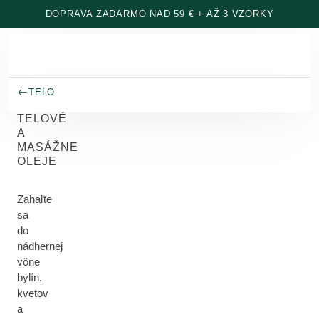
Prejsť na hlavný obsah
DOPRAVA ZADARMO NAD 59 € + AŽ 3 VZORKY
TELO
TELOVÉ
A
MASÁŽNE
OLEJE
Zahaľte
sa
do
nádhernej
vône
bylín,
kvetov
a