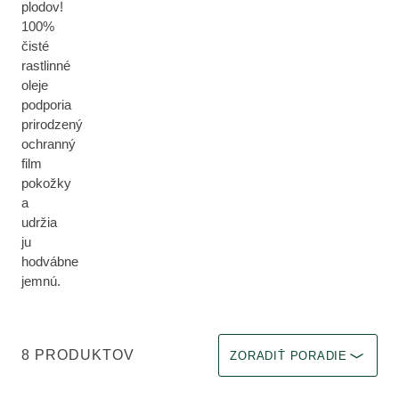
plodov!
100%
čisté
rastlinné
oleje
podporia
prirodzený
ochranný
film
pokožky
a
udržia
ju
hodvábne
jemnú.
Vyberte filter Okamžitý efekt
8 PRODUKTOV
ZORADIŤ PORADIE