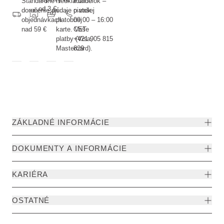
Štandardné
Neukladáme
Pondelok –
od 3 €
doručenie pri
údaje o vašej
piatok
objednávkach
platobnej
09:00 – 16:00
nad 59 €
karte. Vaše
CET
platby (Visa,
+421 905 815
Mastercard).
829
ZÁKLADNÉ INFORMÁCIE
DOKUMENTY A INFORMÁCIE
KARIÉRA
OSTATNÉ