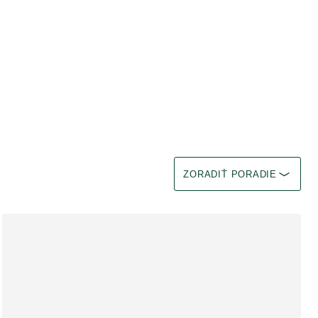
Vyberte filter Okamžitý efekt
ZORADIŤ PORADIE