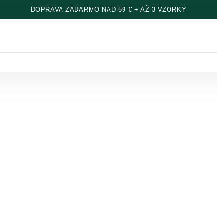
DOPRAVA ZADARMO NAD 59 € + AŽ 3 VZORKY