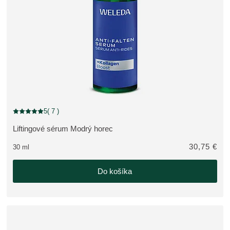
5
( 7 )
Aktuálne hodnotenie: 5 z 5 hviezdičiek hodnotené 7 zákazníkmi
Liftingové sérum Modrý horec
ZOBRAZIŤ PRODUKT:
30,75 €
30 ml
Do košíka