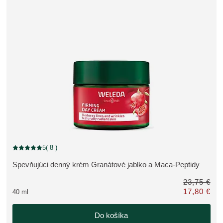
zľava
5
( 8 )
Aktuálne hodnotenie: 5 z 5 hviezdičiek hodnotené 8 zákazníkmi
Spevňujúci denný krém Granátové jablko a Maca-Peptidy
ZOBRAZIŤ PRODUKT:
23,75 €
17,80 €
40 ml
Iba 17,80 € n
Do košíka