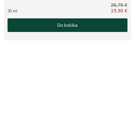
26,75 €
19,90 €
30 ml
 namiesto 24,75 €
Iba 19,90 € n
Do košíka