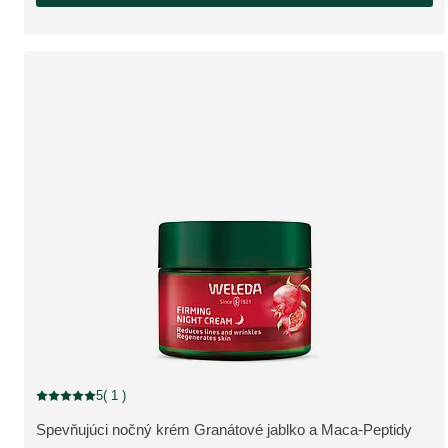
zľava
5
( 1 )
Aktuálne hodnotenie: 5 z 5 hviezdičiek hodnotené 1 zákazníkmi
Spevňujúci nočný krém Granátové jablko a Maca-Peptidy
ZOBRAZIŤ PRODUKT: