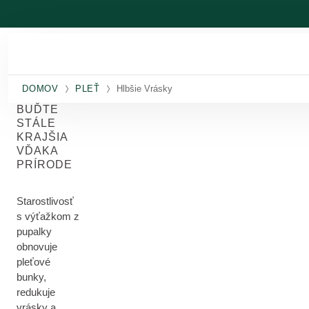
Prejsť na hlavný obsah
DOMOV
PLEŤ
Hlbšie Vrásky
BUĎTE
STÁLE
KRAJŠIA
VĎAKA
PRÍRODE
Starostlivosť
s výťažkom z
pupalky
obnovuje
pleťové
bunky,
redukuje
vrásky a