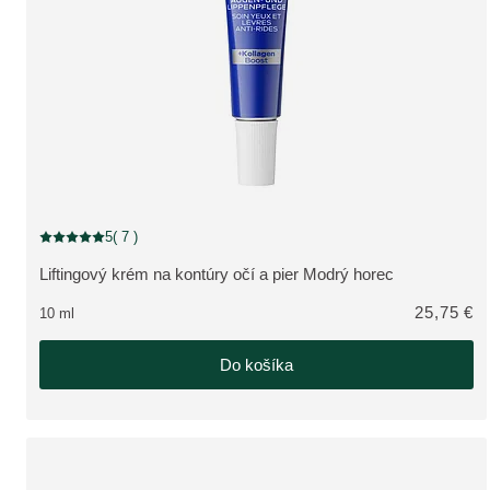
5
( 7 )
Aktuálne hodnotenie: 5 z 5 hviezdičiek hodnotené 7 zákazníkmi
Liftingový krém na kontúry očí a pier Modrý horec
ZOBRAZIŤ PRODUKT:
25,75 €
10 ml
Do košíka