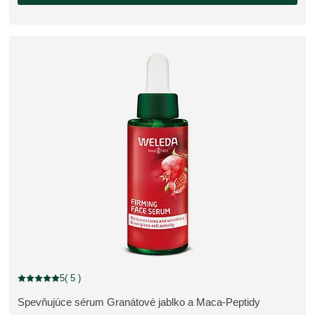
zľava
5
( 5 )
Aktuálne hodnotenie: 5 z 5 hviezdičiek hodnotené 5 zákazníkmi
Spevňujúce sérum Granátové jablko a Maca-Peptidy
ZOBRAZIŤ PRODUKT: