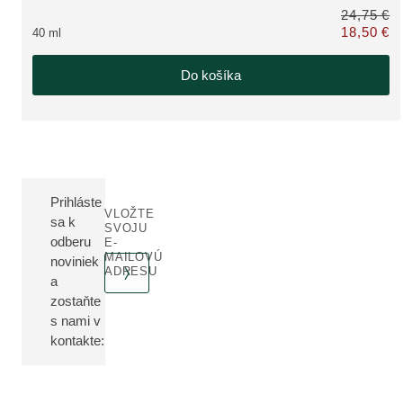
24,75 €
18,50 €
40 ml
Iba 18,50 €
Do košíka
Prihláste
VLOŽTE
sa k
SVOJU
odberu
E-
MAILOVÚ
noviniek
ADRESU
a
zostaňte
s nami v
kontakte: