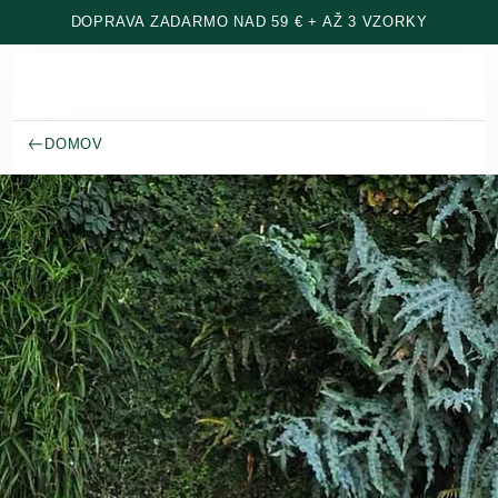
Prejsť na hlavný obsah
DOPRAVA ZADARMO NAD 59 € + AŽ 3 VZORKY
DOMOV