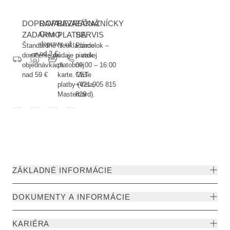
DOPRAVA
DOPRAVA
BEZPEČNÁ
ZÁKAZNÍCKY
ZADARMO
Cena
PLATBA
SERVIS
dopravy už
Štandardné
Neukladáme
Pondelok –
od 3 €
doručenie pri
údaje o vašej
piatok
objednávkach
platobnej
09:00 – 16:00
nad 59 €
karte. Vaše
CET
platby (Visa,
+421 905 815
Mastercard).
829
ZÁKLADNÉ INFORMÁCIE
DOKUMENTY A INFORMÁCIE
KARIÉRA