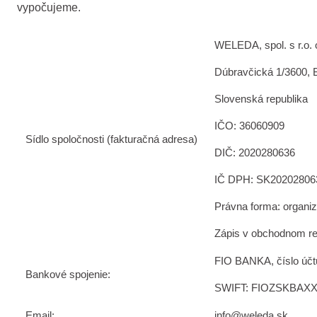
vypočujeme.
WELEDA, spol. s r.o. 
Dúbravčická 1/3600, B
Slovenská republika
IČO: 36060909
Sídlo spoločnosti (fakturačná adresa)
DIČ: 2020280636
IČ DPH: SK20202806
Právna forma: organiz
Zápis v obchodnom reg
FIO BANKA, číslo úč
Bankové spojenie:
SWIFT: FIOZSKBAX
Email:
info@weleda.sk