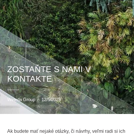
ZOSTAŇTE S NAMI V
KONTAKTE
Weleda Group
·
12/5/2025
Ak budete mať nejaké otázky, či návrhy, veľmi radi si ich