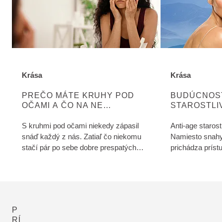
Krása
Krása
ZISTITE VIAC O KATEGÓRII:
ZISTITE VIAC 
PREČO MÁTE KRUHY POD
BUDÚCNOSŤ
OČAMI A ČO NA NE
STAROSTLI
FUNGUJE?
S kruhmi pod očami niekedy zápasil
Anti-age starost
snáď každý z nás. Zatiaľ čo niekomu
Namiesto snahy
stačí pár po sebe dobre prespatých
prichádza prístu
nocí, iní sa ich nezbavia, aj keby
tom, aby fungov
prespali celý deň.
Práve na tomto p
rad EXO BOOST,
zloženie s mode
prináša viditeľ
P
zbytočnej záťaže
RÍ