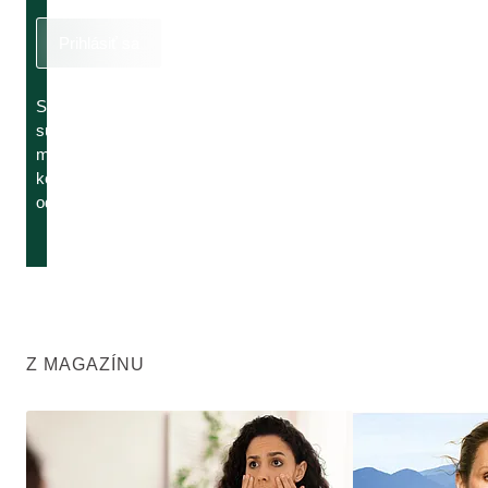
Prihlásiť sa
Svoj
súhlas
môžete
kedykoľvek
odvolať.
Z MAGAZÍNU