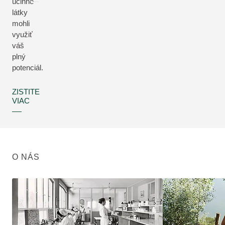
účinné
látky
mohli
využiť
váš
plný
potenciál.
ZISTITE
VIAC
O NÁS