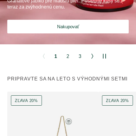
Granátové jablko pre hladšiu pleť. Posledné kusy sú
teraz za zvýhodnenú cenu.
Nakupovať
1
2
3
PRIPRAVTE SA NA LETO S VÝHODNÝMI SETMI
ZĽAVA 20%
ZĽAVA 20%