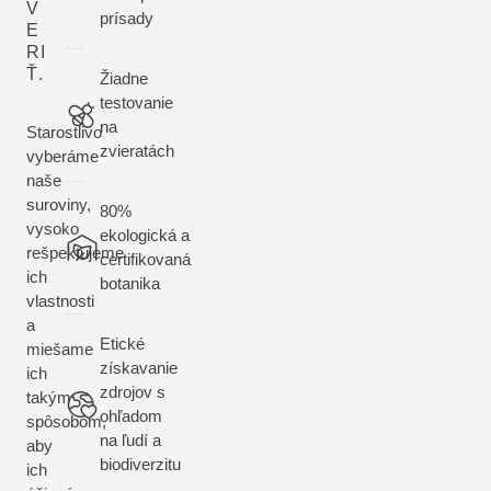
V
prísady
E
RI
Ť.
Žiadne
testovanie
na
Starostlivo
zvieratách
vyberáme
naše
suroviny,
80%
vysoko
ekologická a
rešpektujeme
certifikovaná
ich
botanika
vlastnosti
a
Etické
miešame
získavanie
ich
zdrojov s
takým
ohľadom
spôsobom,
na ľudí a
aby
biodiverzitu
ich