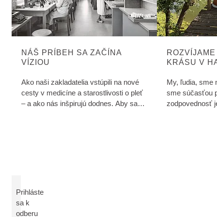
NÁŠ PRÍBEH SA ZAČÍNA
ROZVÍJAME
VÍZIOU
KRÁSU V H
PRÍRODOU 
Ako naši zakladatelia vstúpili na nové
My, ľudia, sme 
cesty v medicíne a starostlivosti o pleť
sme súčasťou p
– a ako nás inšpirujú dodnes. Aby sa
zodpovednosť j
zdravie a krása mohli rozvíjať v súlade
voči životnému 
s prírodou a človekom.
našich hodnôt a
formulovali šes
Prihláste
sa k
odberu