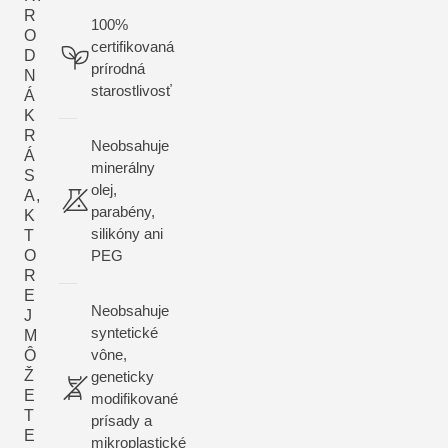
nepôsobí len vy
R
100%
predovšetkým po
O
certifikovaná
prirodzenejšie.
D
prírodná
N
starostlivosť
Á
K
R
Neobsahuje
Á
minerálny
S
olej,
A,
parabény,
K
silikóny ani
T
O
PEG
R
E
Neobsahuje
J
syntetické
M
vône,
Ô
Ž
geneticky
E
modifikované
T
prísady a
E
mikroplastické