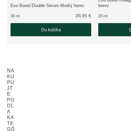
ZOBRAZIŤ PRO
Exo Boost Double Serum Modrý horec
horec
ZOBRAZIŤ PRODUKT:
39,95 €
30 ml
20 ml
Do košíka
D
NA
KU
PU
JT
E
PO
D
DĽ
A
A
R
KA
Č
TE
E
GÓ