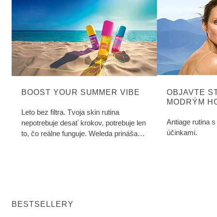
BOOST YOUR SUMMER VIBE
OBJAVTE S
MODRÝM H
Leto bez filtra. Tvoja skin rutina
Antiage rutina s
nepotrebuje desať krokov, potrebuje len
účinkami.
to, čo reálne funguje. Weleda prináša
čistú, minimalistickú starostlivosť, ktorá
dáva zmysel. Žiadne zbytočné vrstvy.
Len hĺbková hydratácia, ochrana a
prirodzený glow od rána do večera.
BESTSELLERY