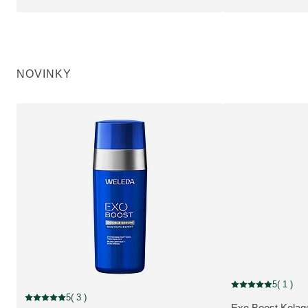
NOVINKY
5
( 1 )
Aktuálne hodnoteni
5
( 3 )
Aktuálne hodnotenie: 5 z 5 hviezdičiek hodnotené 3 zákazníkmi
Exo Boost Kola