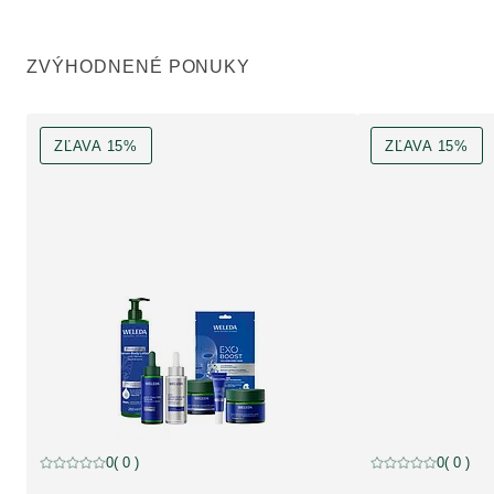
ZVÝHODNENÉ PONUKY
ZĽAVA 15%
ZĽAVA 15%
Zľava 15%, zľava
Zľava 15%, zľava
0
( 0 )
0
( 0 )
Aktuálne hodnotenie: 0 z 5 hviezdičiek hodnotené 0 zákazníkmi
Aktuálne hodnoteni