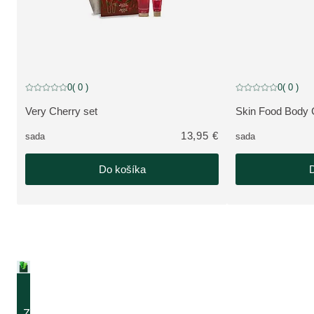
0
( 0 )
0
( 0 )
Aktuálne hodnotenie: 0 z 5 hviezdičiek hodnotené 0 zákazníkmi
Aktuálne hodnoteni
Very Cherry set
Skin Food Body 
ZOBRAZIŤ PRODUKT:
ZOBRAZIŤ PRO
13,95 €
sada
sada
Do košíka
D
ZÍSKAJTE