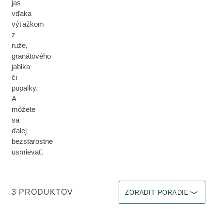
jas
vďaka
výťažkom
z
ruže,
granátového
jablka
či
pupalky.
A
môžete
sa
ďalej
bezstarostne
usmievať.
Vyberte filter Okamžitý efekt
3 PRODUKTOV
ZORADIŤ PORADIE