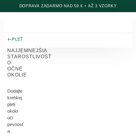
Prejsť na hlavný obsah
DOPRAVA ZADARMO NAD 59 € + AŽ 3 VZORKY
PLEŤ
NAJJEMNEJŠIA
STAROSTLIVOSŤ
O
OČNÉ
OKOLIE
Dodajte
krehkej
pleti
okolo
očí
pevnosť
a