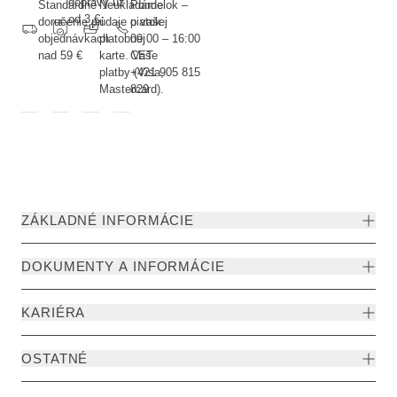
dopravy už
Štandardné
Neukladáme
Pondelok –
od 3 €
doručenie pri
údaje o vašej
piatok
objednávkach
platobnej
09:00 – 16:00
nad 59 €
karte. Vaše
CET
platby (Visa,
+421 905 815
Mastercard).
829
ZÁKLADNÉ INFORMÁCIE
DOKUMENTY A INFORMÁCIE
KARIÉRA
OSTATNÉ