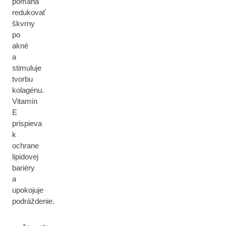
pomáha
redukovať
škvrny
po
akné
a
stimuluje
tvorbu
kolagénu.
Vitamín
E
prispieva
k
ochrane
lipidovej
bariéry
a
upokojuje
podráždenie.