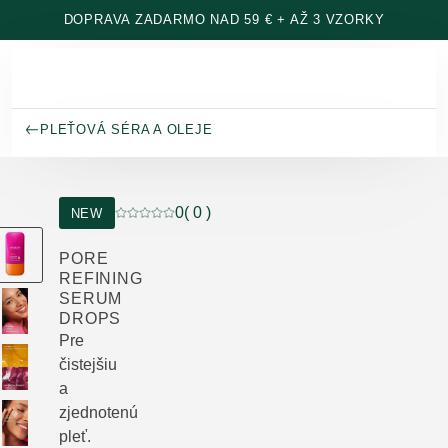
Prejsť na hlavný obsah
DOPRAVA ZADARMO NAD 59 € + AŽ 3 VZORKY
PLEŤOVÁ SÉRA A OLEJE
0
( 0 )
NEW
Aktuálne hodnotenie: 0 z 5 hviezdičiek hodnot
PORE
REFINING
SERUM
DROPS
Pre
čistejšiu
a
zjednotenú
pleť.