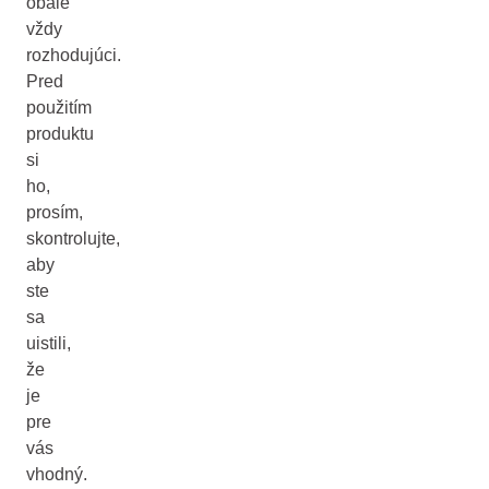
obale
vždy
rozhodujúci.
Pred
použitím
produktu
si
ho,
prosím,
skontrolujte,
aby
ste
sa
uistili,
že
je
pre
vás
vhodný.