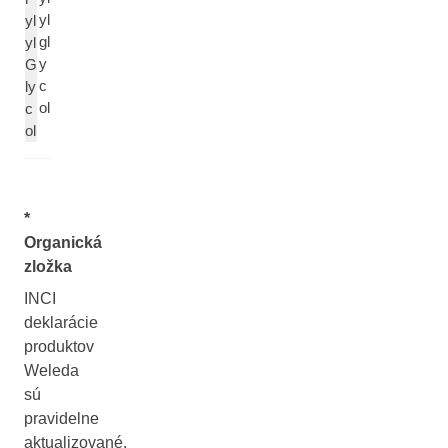
yl
yl
gl
yl
y
G
c
ly
ol
c
ol
*
Organická
zložka
INCI
deklarácie
produktov
Weleda
sú
pravidelne
aktualizované,