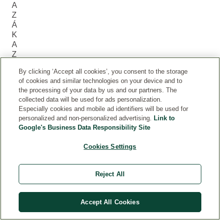
A
Z
Á
K
A
Z
NÍ
By clicking ‘Accept all cookies’, you consent to the storage
K
of cookies and similar technologies on your device and to
O
the processing of your data by us and our partners. The
V
collected data will be used for ads personalization.
(0
Especially cookies and mobile ad identifiers will be used for
)
personalized and non-personalized advertising.
Link to
Google's Business Data Responsibility Site
Napíš
Cookies Settings
recenziu
k tomuto
produktu
Reject All
Accept All Cookies
Prihláste