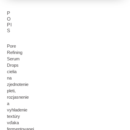
P
O
PI
S
Pore
Refining
Serum
Drops
cielia
na
zjednotenie
pleti,
rozjasnenie
a
vyhladenie
textúry
vďaka
fermentovanej