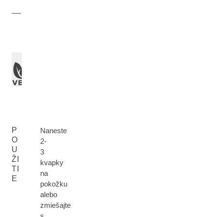
P
Naneste
O
2-
U
3
ŽI
kvapky
TI
na
E
pokožku
alebo
zmiešajte
s