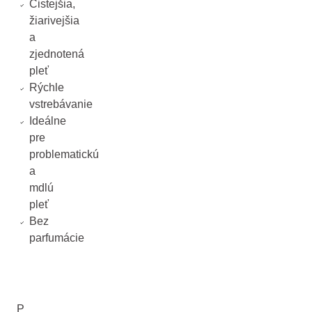
Čistejšia,
žiarivejšia
a
zjednotená
pleť
Rýchle
vstrebávanie
Ideálne
pre
problematickú
a
mdlú
pleť
Bez
parfumácie
P