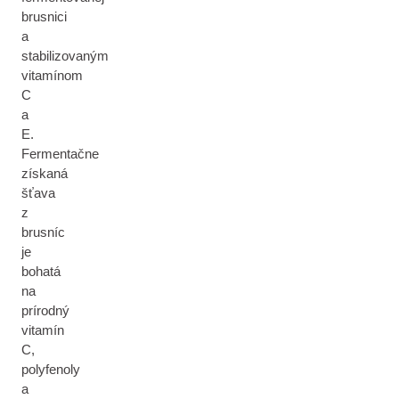
brusnici
a
stabilizovaným
vitamínom
C
a
E.
Fermentačne
získaná
šťava
z
brusníc
je
bohatá
na
prírodný
vitamín
C,
polyfenoly
a