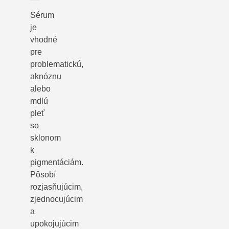
Sérum
je
vhodné
pre
problematickú,
aknóznu
alebo
mdlú
pleť
so
sklonom
k
pigmentáciám.
Pôsobí
rozjasňujúcim,
zjednocujúcim
a
upokojujúcim