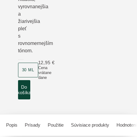
vyrovnanejšia
a
žiarivejšia
pleť
s
rovnomernejším
tónom.
12,95 €
veľkosť produktu
Cena
30 ML
vrátane
dane
Do
košíka
Popis
Prísady
Použitie
Súvisiace produkty
Hodnoteni