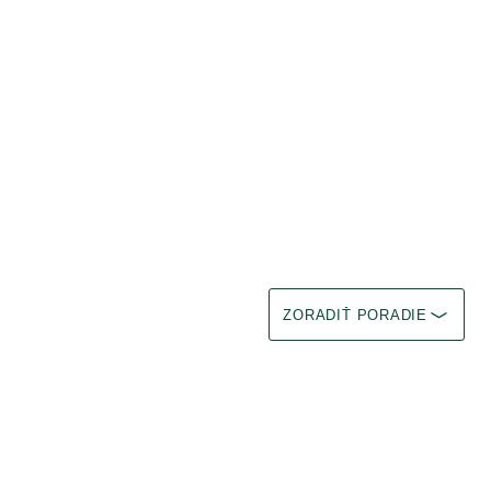
Vyberte filter Okamžitý efekt
ZORADIŤ PORADIE