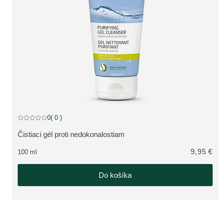
0
( 0 )
Aktuálne hodnotenie: 0 z 5 hviezdičiek hodnotené 0 zákazníkmi
Čistiaci gél proti nedokonalostiam
ZOBRAZIŤ PRODUKT:
9,95 €
100 ml
Do košíka