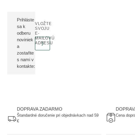
Prihláste
VLOŽTE
sa k
SVOJU
odberu
E-
MAILOVÚ
noviniek
ADRESU
a
zostaňte
s nami v
kontakte:
DOPRAVA ZADARMO
DOPRAV
Štandardné doručenie pri objednávkach nad 59
Cena dopra
€