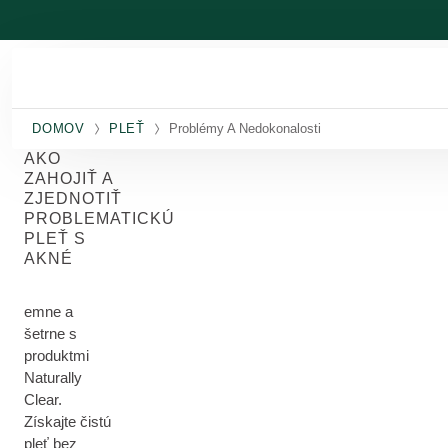
Prejsť na hlavný obsah
DOMOV
PLEŤ
Problémy A Nedokonalosti
AKO
ZAHOJIŤ A
ZJEDNOTIŤ
PROBLEMATICKÚ
PLEŤ S
AKNÉ
emne a
šetrne s
produktmi
Naturally
Clear.
Získajte čistú
pleť bez