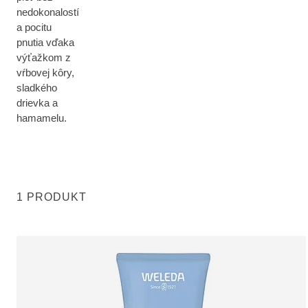
nedokonalostí
a pocitu
pnutia vďaka
výťažkom z
vŕbovej kôry,
sladkého
drievka a
hamamelu.
1 PRODUKT