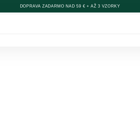
DOPRAVA ZADARMO NAD 59 € + AŽ 3 VZORKY