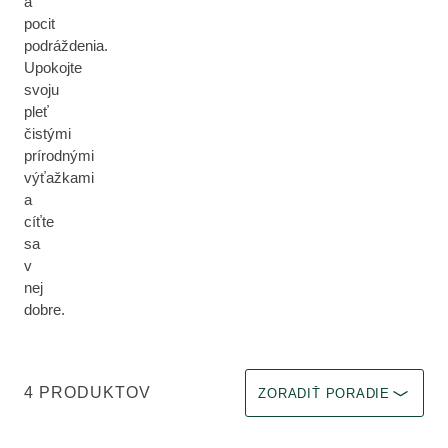
a
pocit
podráždenia.
Upokojte
svoju
pleť
čistými
prírodnými
výťažkami
a
cíťte
sa
v
nej
dobre.
Vyberte filter Okamžitý efekt
4 PRODUKTOV
ZORADIŤ PORADIE