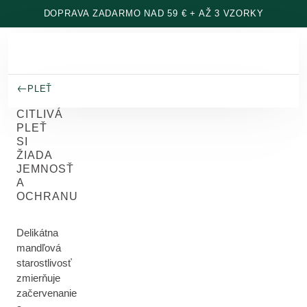
Prejsť na hlavný obsah
DOPRAVA ZADARMO NAD 59 € + AŽ 3 VZORKY
PLEŤ
CITLIVÁ
PLEŤ
SI
ŽIADA
JEMNOSŤ
A
OCHRANU
Delikátna
mandľová
starostlivosť
zmierňuje
začervenanie