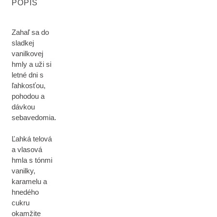
POPIS
Zahaľ sa do
sladkej
vanilkovej
hmly a uži si
letné dni s
ľahkosťou,
pohodou a
dávkou
sebavedomia.
Ľahká telová
a vlasová
hmla s tónmi
vanilky,
karamelu a
hnedého
cukru
okamžite