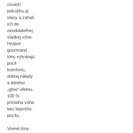
osvieži
pokožku aj
vlasy a zahalí
ich do
neodolateľnej
sladkej vône.
Hrejivé
gourmand
tóny vytvárajú
pocit
komfortu,
dobrej nálady
a letného
„glow“ efektu.
100 %
prírodná vôňa
bez lepivého
pocitu.
Vonné tóny: