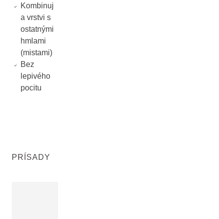
Kombinuj
a vrstvi s
ostatnými
hmlami
(mistami)
Bez
lepivého
pocitu
PRÍSADY