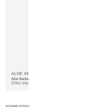
ALOE VERA
Aloe Barbadensis Leaf Juice
ČÍTAJ VIAC
KOMPLETNÝ