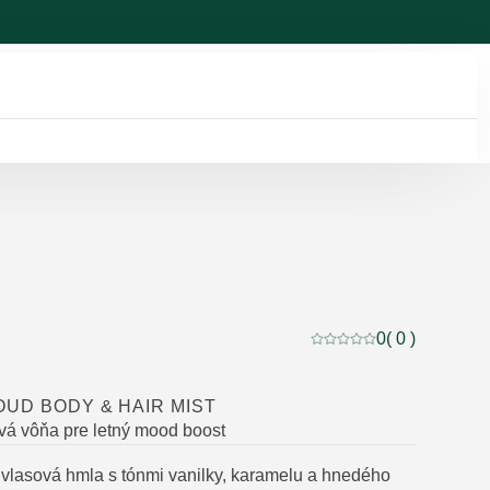
0
( 0 )
Aktuálne hodnotenie: 0
OUD BODY & HAIR MIST
vá vôňa pre letný mood boost
 vlasová hmla s tónmi vanilky, karamelu a hnedého