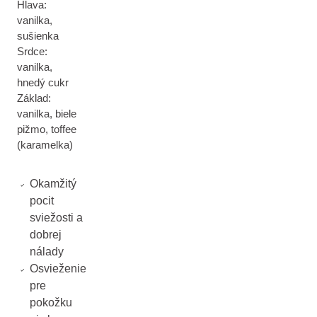
Hlava:
vanilka,
sušienka
Srdce:
vanilka,
hnedý cukr
Základ:
vanilka, biele
pižmo, toffee
(karamelka)
Okamžitý
pocit
sviežosti a
dobrej
nálady
Osvieženie
pre
pokožku