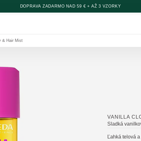
DOPRAVA ZADARMO NAD 59 € + AŽ 3 VZORKY
y & Hair Mist
VANILLA CL
Sladká vanilko
Ľahká telová a