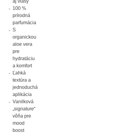
aj vlasy
100 %
prírodná
parfumácia
S
organickou
aloe vera
pre
hydratáciu
a komfort
Ľahká
textúra a
jednoduchá
aplikácia
Vanilková
„signature“
vôňa pre
mood
boost