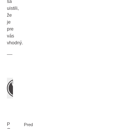
sa
uistili,
že
je
pre
vás
vhodný.
P
Pred