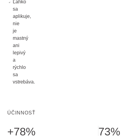
Ľahko
sa
aplikuje,
nie
je
mastný
ani
lepivý
a
rýchlo
sa
vstrebáva.
ÚČINNOSŤ
+78%
73%