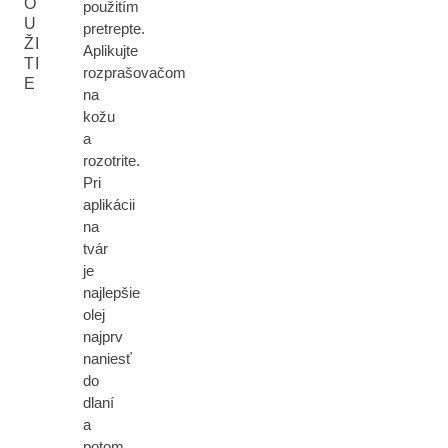
O
použitím
U
pretrepte.
ŽI
Aplikujte
TI
rozprašovačom
E
na
kožu
a
rozotrite.
Pri
aplikácii
na
tvár
je
najlepšie
olej
najprv
naniesť
do
dlaní
a
potom