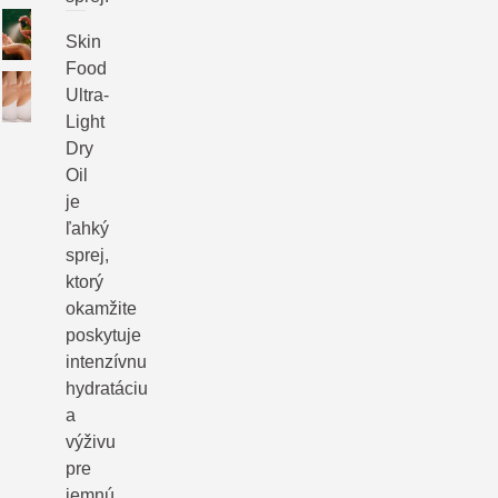
Skin
Food
Ultra-
Light
Dry
Oil
je
ľahký
sprej,
ktorý
okamžite
poskytuje
intenzívnu
hydratáciu
a
výživu
pre
jemnú,