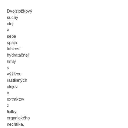
Dvojzložkový
suchý
olej
v
sebe
spája
ľahkosť
hydratačnej
hmly
s
výživou
rastlinných
olejov
a
extraktov
z
fialky,
organického
nechtíka,