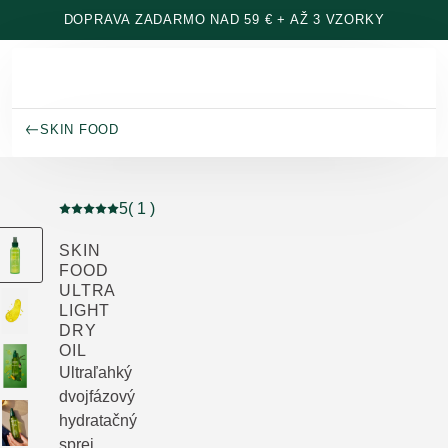
Prejsť na hlavný obsah
DOPRAVA ZADARMO NAD 59 € + AŽ 3 VZORKY
SKIN FOOD
5
( 1 )
Aktuálne hodnotenie: 5 z 5 hviezdičiek hodnotené 1 z
SKIN
FOOD
ULTRA
LIGHT
DRY
OIL
Ultraľahký
dvojfázový
hydratačný
sprej.