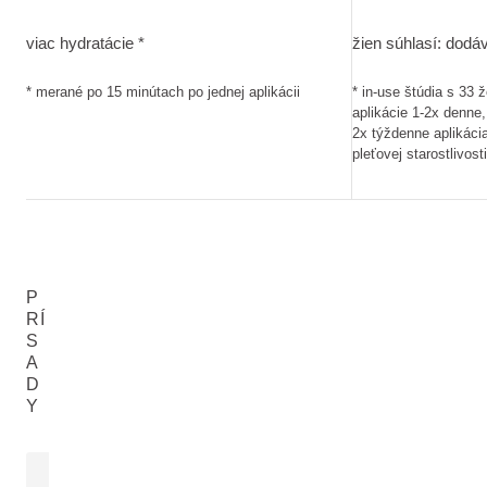
viac hydratácie. merané po 15 minútach po jednej aplikácii
žien súhlasí: dod
viac hydratácie *
žien súhlasí: dodá
* merané po 15 minútach po jednej aplikácii
* in-use štúdia s 33 
aplikácie 1-2x denne,
2x týždenne aplikáci
pleťovej starostlivosti
P
RÍ
S
A
D
Y