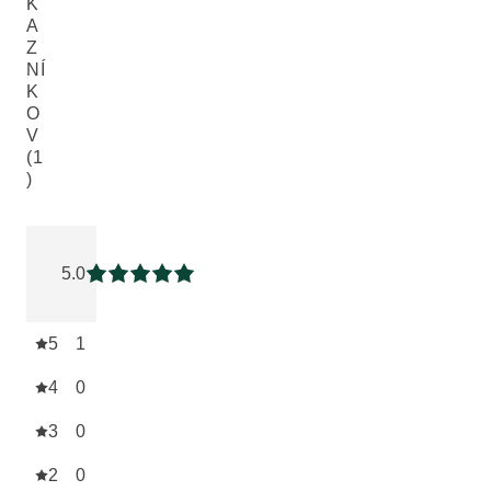
K
A
Z
NÍ
K
O
V
(1
)
Aktuálne hodnotenie: 5 z 5 hviezdičiek hodnotené 1 zákazn
5.0
Aktuálne hodnotenie: 5 z 5 hviezdičiek
5
1
4
0
3
0
2
0