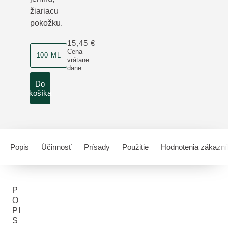
žiariacu
pokožku.
15,45 €
veľkosť produktu
Cena
100 ML
vrátane
dane
Do
košíka
Popis
Účinnosť
Prísady
Použitie
Hodnotenia zákazní
P
O
PI
S