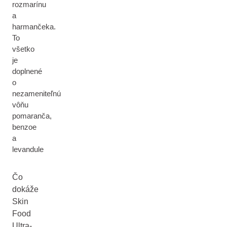
rozmarínu
a
harmančeka.
To
všetko
je
doplnené
o
nezameniteľnú
vôňu
pomaranča,
benzoe
a
levandule
Čo
dokáže
Skin
Food
Ultra-