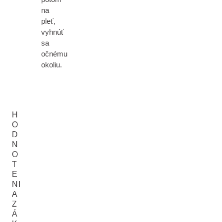
na
pleť,
vyhnúť
sa
očnému
okoliu.
H
O
D
N
O
T
E
NI
A
Z
Á