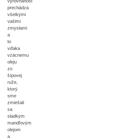
vyrovnanosť
prechádza
všetkými
vašimi
zmyslami
a
to
vďaka
vzácnemu
oleju
zo
šípovej
ruže,
ktorý
sme
zmiešali
sa
sladkým
mandľovým
olejom
a