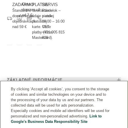
ZADARMO
Cena
PLATBA
SERVIS
dopravy už
Štandardné
Neukladáme
Pondelok –
od 3 €
doručenie pri
údaje o vašej
piatok
objednávkach
platobnej
09:00 – 16:00
nad 59 €
karte. Vaše
CET
platby (Visa,
+421 905 815
Mastercard).
829
ZÁKLADNÉ INFORMÁCIE
By clicking ‘Accept all cookies’, you consent to the storage
of cookies and similar technologies on your device and to
DOKUMENTY A INFORMÁCIE
the processing of your data by us and our partners. The
collected data will be used for ads personalization.
KARIÉRA
Especially cookies and mobile ad identifiers will be used for
personalized and non-personalized advertising.
Link to
Google's Business Data Responsibility Site
OSTATNÉ