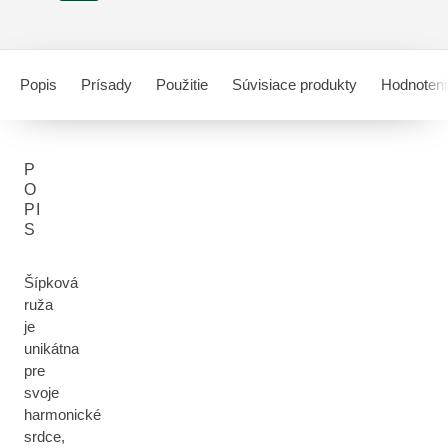
Popis
Prísady
Použitie
Súvisiace produkty
Hodnoteni
P
O
PI
S
Šípková
ruža
je
unikátna
pre
svoje
harmonické
srdce,