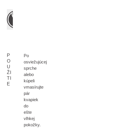
P
Po
O
osviežujúcej
U
sprche
ŽI
alebo
TI
kúpeli
E
vmasírujte
pár
kvapiek
do
ešte
vlhkej
pokožky.