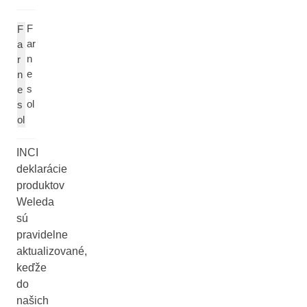
F
F
ar
a
n
r
e
n
s
e
ol
s
ol
INCI
deklarácie
produktov
Weleda
sú
pravidelne
aktualizované,
keďže
do
našich