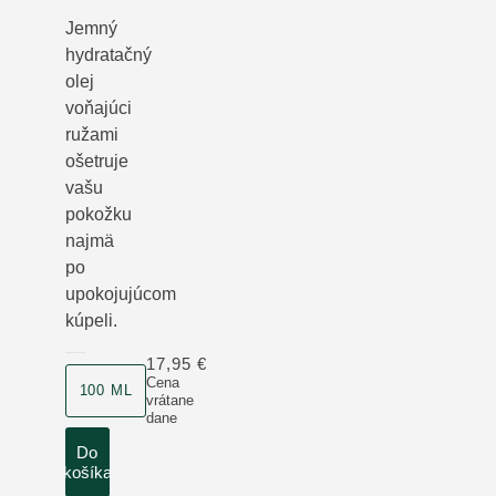
Jemný
hydratačný
olej
voňajúci
ružami
ošetruje
vašu
pokožku
najmä
po
upokojujúcom
kúpeli.
17,95 €
veľkosť produktu
Cena
100 ML
vrátane
dane
Do
košíka