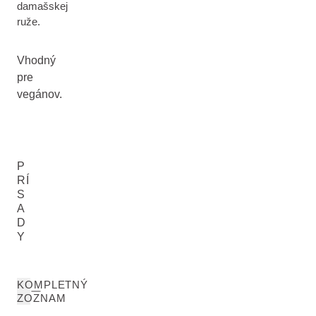
damašskej
ruže.
Vhodný
pre
vegánov.
P
RÍ
S
A
D
Y
KOMPLETNÝ
ZOZNAM