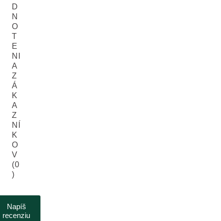
D
N
O
T
E
NI
A
Z
Á
K
A
Z
NÍ
K
O
V
(0
)
Napíš
recenziu