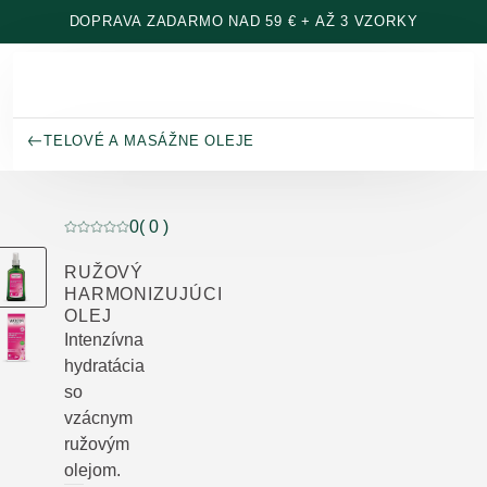
Prejsť na hlavný obsah
DOPRAVA ZADARMO NAD 59 € + AŽ 3 VZORKY
TELOVÉ A MASÁŽNE OLEJE
0
( 0 )
Aktuálne hodnotenie: 0 z 5 hviezdičiek hodnotené 0 z
RUŽOVÝ
HARMONIZUJÚCI
OLEJ
Intenzívna
hydratácia
so
vzácnym
ružovým
olejom.