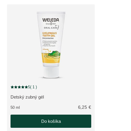
5
( 1 )
Aktuálne hodnotenie: 5 z 5 hviezdičiek hodnotené 1 zákazníkmi
Detský zubný gél
ZOBRAZIŤ PRODUKT:
6,25 €
50 ml
Do košíka