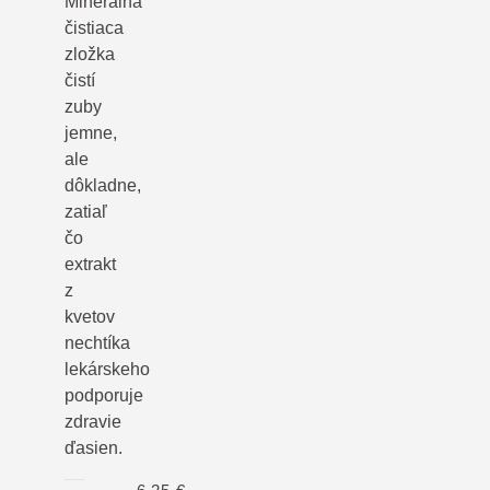
Minerálna
čistiaca
zložka
čistí
zuby
jemne,
ale
dôkladne,
zatiaľ
čo
extrakt
z
kvetov
nechtíka
lekárskeho
podporuje
zdravie
ďasien.