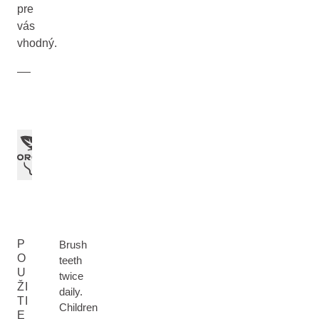
pre
vás
vhodný.
P
Brush
O
teeth
U
twice
ŽI
daily.
TI
Children
E