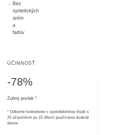
Bez
syntetických
aróm
a
farbív
ÚČINNOSŤ
-78%
Zubný povlak. Odborné hodnotenie v spotrebiteľskej štúdii 
Zubný povlak *
* Odborné hodnotenie v spotrebiteľskej štúdii s
25 účastníkmi po 15 dňoch používania dvakrát
denne.