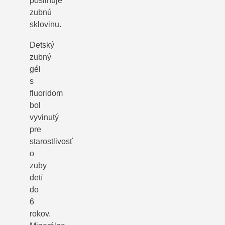
posilňuje
zubnú
sklovinu.
Detský
zubný
gél
s
fluoridom
bol
vyvinutý
pre
starostlivosť
o
zuby
detí
do
6
rokov.