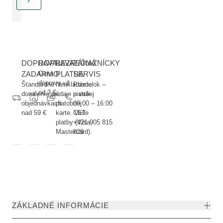
DOPRAVA
DOPRAVA
BEZPEČNÁ
ZÁKAZNÍCKY
ZADARMO
Cena
PLATBA
SERVIS
dopravy už
Štandardné
Neukladáme
Pondelok –
od 3 €
doručenie pri
údaje o vašej
piatok
objednávkach
platobnej
09:00 – 16:00
nad 59 €
karte. Vaše
CET
platby (Visa,
+421 905 815
Mastercard).
829
ZÁKLADNÉ INFORMÁCIE