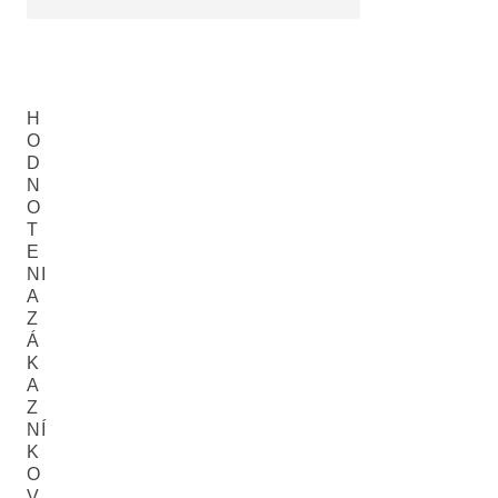
H
O
D
N
O
T
E
NI
A
Z
Á
K
A
Z
NÍ
K
O
V