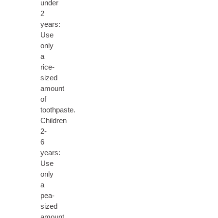
under
2
years:
Use
only
a
rice-
sized
amount
of
toothpaste.
Children
2-
6
years:
Use
only
a
pea-
sized
amount