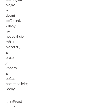
olejov
je
deťmi
obľúbená.
Zubný
gél
neobsahuje
mätu
piepornú,
a
preto
je
vhodný
aj
počas
homeopatickej
liečby.
Účinná