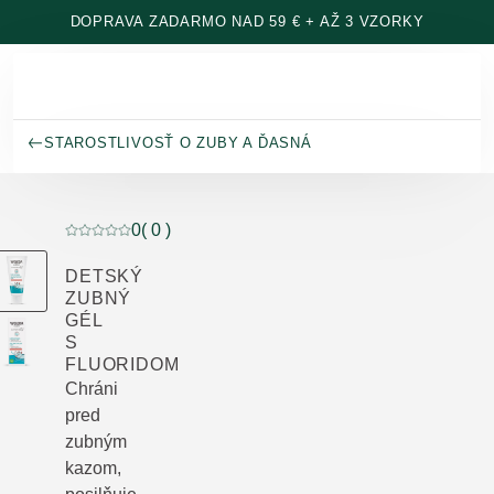
Prejsť na hlavný obsah
DOPRAVA ZADARMO NAD 59 € + AŽ 3 VZORKY
STAROSTLIVOSŤ O ZUBY A ĎASNÁ
0
( 0 )
Aktuálne hodnotenie: 0 z 5 hviezdičiek hodnotené 0 z
DETSKÝ
ZUBNÝ
GÉL
S
FLUORIDOM
Chráni
pred
zubným
kazom,