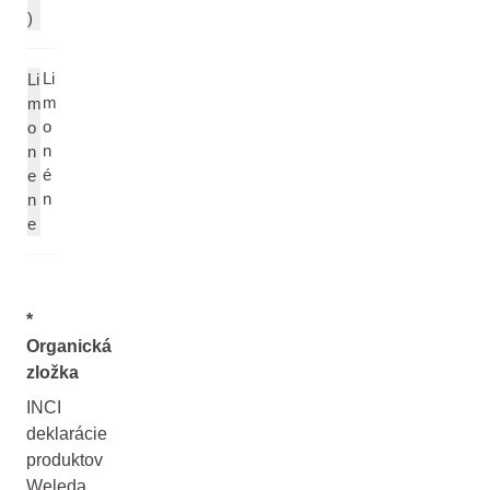
)
Li
Li
m
m
o
o
n
n
é
e
n
n
e
*
Organická
zložka
INCI
deklarácie
produktov
Weleda