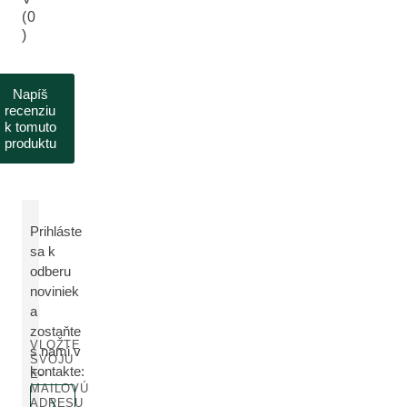
(0
)
Napíš
recenziu
k tomuto
produktu
Prihláste
sa k
odberu
noviniek
a
zostaňte
VLOŽTE
s nami v
SVOJU
kontakte:
E-
MAILOVÚ
ADRESU