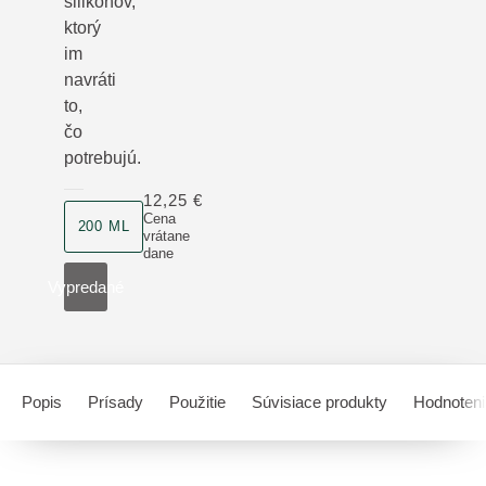
silikónov,
ktorý
im
navráti
to,
čo
potrebujú.
12,25 €
veľkosť produktu
Cena
200 ML
vrátane
dane
Vypredané
Popis
Prísady
Použitie
Súvisiace produkty
Hodnoteni