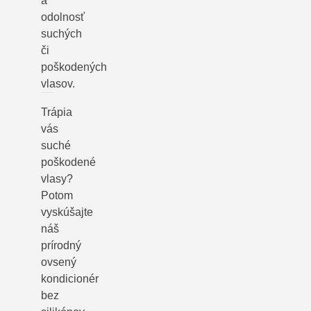
a
odolnosť
suchých
či
poškodených
vlasov.
Trápia
vás
suché
poškodené
vlasy?
Potom
vyskúšajte
náš
prírodný
ovsený
kondicionér
bez