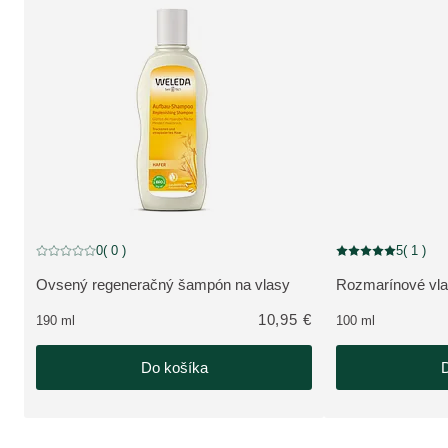
0
( 0 )
5
( 1 )
Aktuálne hodnotenie: 0 z 5 hviezdičiek hodnotené 0 zákazníkmi
Aktuálne hodnoteni
Ovsený regeneračný šampón na vlasy
Rozmarínové vla
ZOBRAZIŤ PRODUKT:
ZOBRAZIŤ PRO
10,95 €
190 ml
100 ml
Do košíka
D