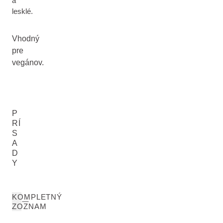
a
lesklé.
Vhodný
pre
vegánov.
P
RÍ
S
A
D
Y
KOMPLETNÝ
ZOZNAM