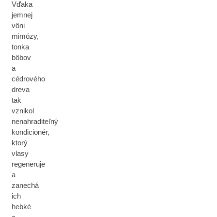
Vďaka
jemnej
vôni
mimózy,
tonka
bôbov
a
cédrového
dreva
tak
vznikol
nenahraditeľný
kondicionér,
ktorý
vlasy
regeneruje
a
zanechá
ich
hebké