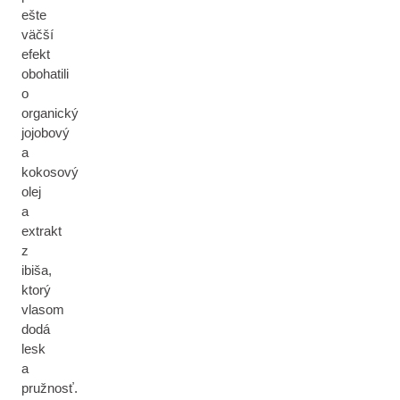
ešte
väčší
efekt
obohatili
o
organický
jojobový
a
kokosový
olej
a
extrakt
z
ibiša,
ktorý
vlasom
dodá
lesk
a
pružnosť.