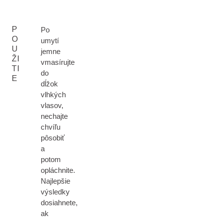
P
Po
O
umytí
U
jemne
ŽI
vmasírujte
TI
do
E
dĺžok
vlhkých
vlasov,
nechajte
chvíľu
pôsobiť
a
potom
opláchnite.
Najlepšie
výsledky
dosiahnete,
ak