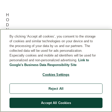
H
O
D
N
O
By clicking ‘Accept all cookies’, you consent to the storage
T
of cookies and similar technologies on your device and to
E
the processing of your data by us and our partners. The
NI
collected data will be used for ads personalization.
A
Especially cookies and mobile ad identifiers will be used for
Z
personalized and non-personalized advertising.
Link to
Á
Google's Business Data Responsibility Site
K
Cookies Settings
A
Z
NÍ
Reject All
K
O
V
Accept All Cookies
(0
)