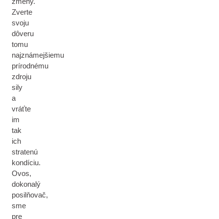
zmeny.
Zverte
svoju
dôveru
tomu
najznámejšiemu
prírodnému
zdroju
sily
a
vráťte
im
tak
ich
stratenú
kondíciu.
Ovos,
dokonalý
posilňovač,
sme
pre