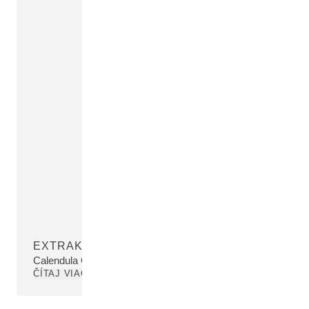
EXTRAKT KVETOV NECHTÍKA LEKÁRSKEHO
Calendula Officinalis Flower Extract
ČÍTAJ VIAC