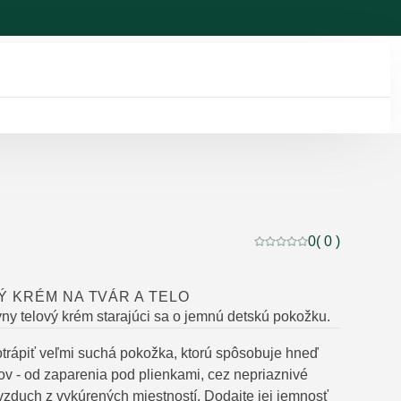
0
( 0 )
Aktuálne hodnotenie: 0
 KRÉM NA TVÁR A TELO
vny telový krém starajúci sa o jemnú detskú pokožku.
otrápiť veľmi suchá pokožka, ktorú spôsobuje hneď
rov - od zaparenia pod plienkami, cez nepriaznivé
vzduch z vykúrených miestností. Dodajte jej jemnosť