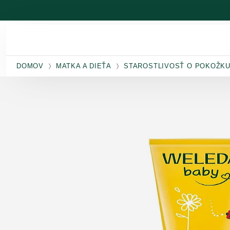
Prejsť na hlavný obsah
DOMOV
MATKA A DIEŤA
STAROSTLIVOSŤ O POKOŽKU