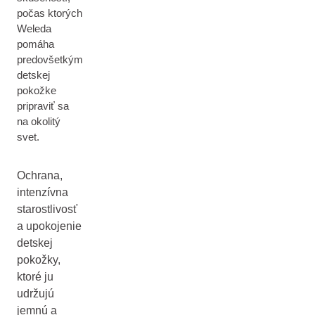
počas ktorých
Weleda
pomáha
predovšetkým
detskej
pokožke
pripraviť sa
na okolitý
svet.
Ochrana,
intenzívna
starostlivosť
a upokojenie
detskej
pokožky,
ktoré ju
udržujú
jemnú a