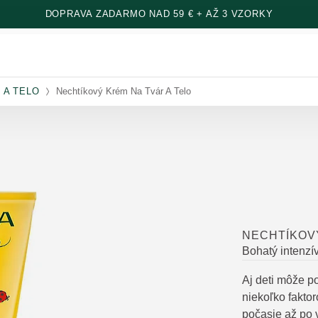
DOPRAVA ZADARMO NAD 59 € + AŽ 3 VZORKY
 A TELO
Nechtíkový Krém Na Tvár A Telo
NECHTÍKOVÝ
Bohatý intenzí
Aj deti môže p
niekoľko fakto
počasie až po 