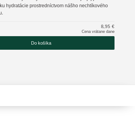
ku hydratácie prostredníctvom nášho nechtíkového
u.
tu
8,95 €
Cena vrátane dane
Do košíka