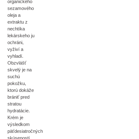
organického
sezamového
oleja a
extraktu z
nechtíka
lekárskeho ju
ochráni,
vyživí a
vyhladí.
Obzvlášť
skvelý je na
suchú
pokožku,
ktorú dokáže
brániť pred
stratou
hydratácie.
Krém je
výsledkom
päťdesiatročných
skúseností,