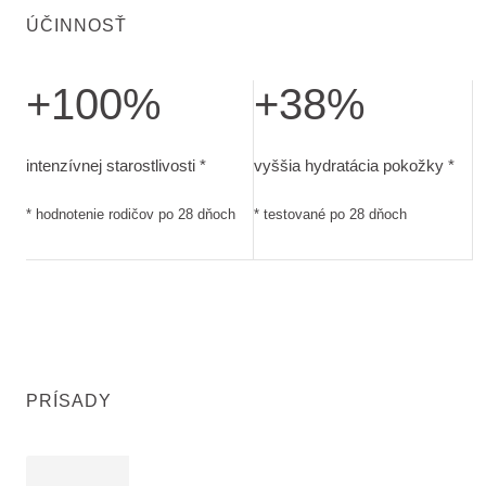
ÚČINNOSŤ
+100%
+38%
intenzívnej starostlivosti. hodnotenie rodičov po 28 dňoch
vyššia hydratácia pokožky. te
intenzívnej starostlivosti *
vyššia hydratácia pokožky *
* hodnotenie rodičov po 28 dňoch
* testované po 28 dňoch
PRÍSADY