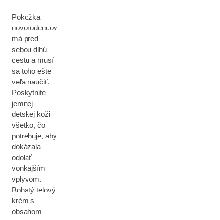
Pokožka
novorodencov
má pred
sebou dlhú
cestu a musí
sa toho ešte
veľa naučiť.
Poskytnite
jemnej
detskej koži
všetko, čo
potrebuje, aby
dokázala
odolať
vonkajším
vplyvom.
Bohatý telový
krém s
obsahom