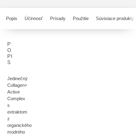
Popis
Účinnosť
Prísady
Použitie
Súvisiace produkty
P
O
PI
S
Jedinečný
Collagen+
Active
Complex
s
extraktom
z
organického
modrého