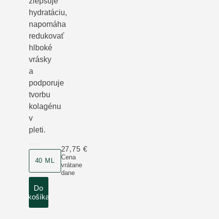
zlepšuje
hydratáciu,
napomáha
redukovať
hlboké
vrásky
a
podporuje
tvorbu
kolagénu
v
pleti.
27,75 €
veľkosť produktu
Cena
40 ML
vrátane
dane
Do
košíka