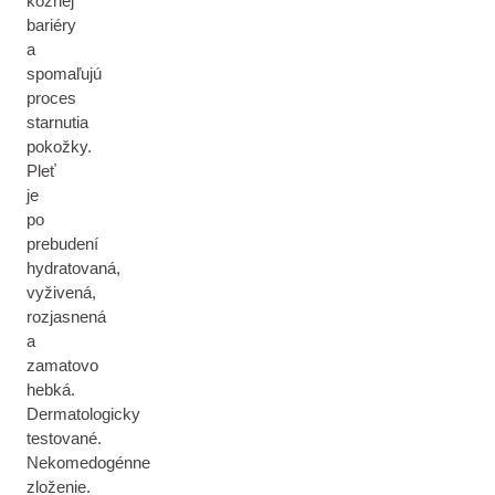
kožnej
bariéry
a
spomaľujú
proces
starnutia
pokožky.
Pleť
je
po
prebudení
hydratovaná,
vyživená,
rozjasnená
a
zamatovo
hebká.
Dermatologicky
testované.
Nekomedogénne
zloženie.