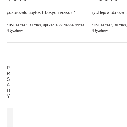
pozorovalo úbytok hlbokých vrások. in-use test, 30 žien, ap
rýchlejšia obnova
pozorovalo úbytok hlbokých vrások *
rýchlejšia obnova 
* in-use test, 30 žien, aplikácia 2x denne počas
* in-use test, 30 žie
4 týždňov
4 týždňov
P
RÍ
S
A
D
Y
MODRÝ HOREC
EXTRAKT K
/ STONIEK
Gentiana Septemfida