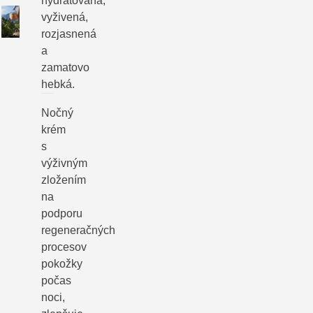
hydratovaná,
vyživená,
rozjasnená
a
zamatovo
hebká.
Nočný
krém
s
výživným
zložením
na
podporu
regeneračných
procesov
pokožky
počas
noci,