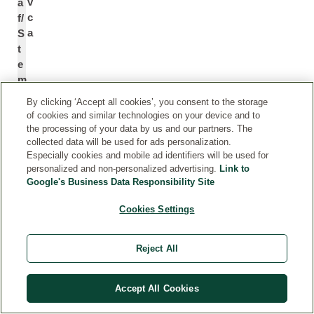
v
a
c
f/
a
S
t
e
m
E
By clicking ‘Accept all cookies’, you consent to the storage
x
of cookies and similar technologies on your device and to
tr
the processing of your data by us and our partners. The
a
collected data will be used for ads personalization.
Especially cookies and mobile ad identifiers will be used for
c
personalized and non-personalized advertising.
Link to
*
t
Google's Business Data Responsibility Site
Cookies Settings
E
O
xt
le
r
a
Reject All
a
E
kt
u
z
r
Accept All Cookies
ol
o