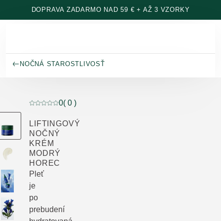
Prejsť na hlavný obsah
DOPRAVA ZADARMO NAD 59 € + AŽ 3 VZORKY
NOČNÁ STAROSTLIVOSŤ
0
( 0 )
Aktuálne hodnotenie: 0 z 5 hviezdičiek hodnotené 0 z
LIFTINGOVÝ
NOČNÝ
KRÉM
MODRÝ
HOREC
Pleť
je
po
prebudení