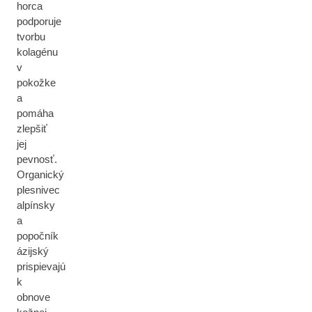
horca
podporuje
tvorbu
kolagénu
v
pokožke
a
pomáha
zlepšiť
jej
pevnosť.
Organický
plesnivec
alpínsky
a
popočník
ázijský
prispievajú
k
obnove