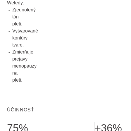
Weledy:
Zjednotený
tón
pleti.
Vytvarované
kontúry
tváre.
Zmierňuje
prejavy
menopauzy
na
pleti.
ÚČINNOSŤ
75%
+36%