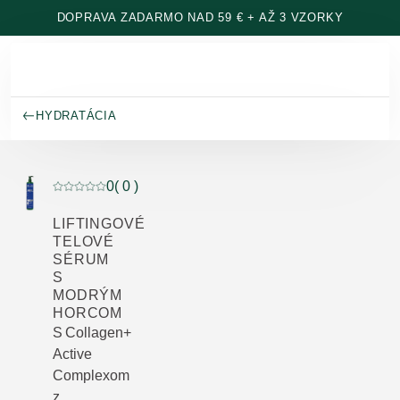
Prejsť na hlavný obsah
DOPRAVA ZADARMO NAD 59 € + AŽ 3 VZORKY
HYDRATÁCIA
0
( 0 )
Aktuálne hodnotenie: 0 z 5 hviezdičiek hodnotené 0 z
LIFTINGOVÉ
TELOVÉ
SÉRUM
S
MODRÝM
HORCOM
S Collagen+
Active
Complexom
z