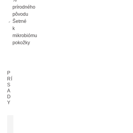
prírodného
pôvodu
Šetrné
k
mikrobiómu
pokožky
P
RÍ
S
A
D
Y
MODRÝ HOREC
BLUE GENT