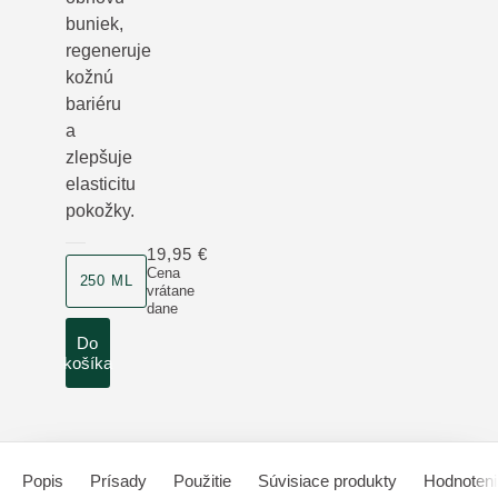
buniek,
regeneruje
kožnú
bariéru
a
zlepšuje
elasticitu
pokožky.
19,95 €
veľkosť produktu
Cena
250 ML
vrátane
dane
Do
košíka
Popis
Prísady
Použitie
Súvisiace produkty
Hodnoteni