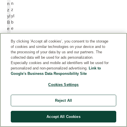
n
n
z
z
yl
yl
b
B
e
e
n
n
z
z
By clicking ‘Accept all cookies’, you consent to the storage
of cookies and similar technologies on your device and to
o
o
the processing of your data by us and our partners. The
át
at
collected data will be used for ads personalization.
e
Especially cookies and mobile ad identifiers will be used for
personalized and non-personalized advertising.
Link to
Google's Business Data Responsibility Site
B
B
et
et
Cookies Settings
a-
a
C
-
ar
C
Reject All
y
a
o
r
Accept All Cookies
p
y
h
o