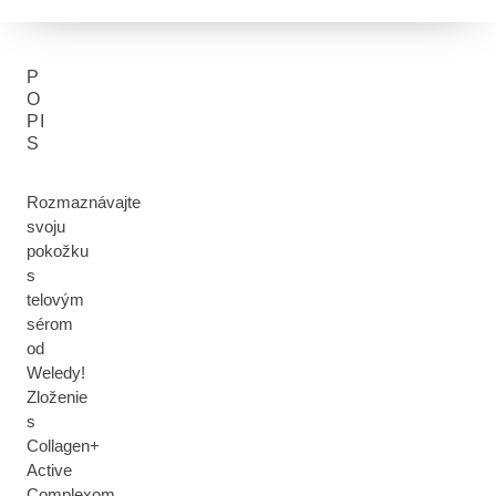
P
O
PI
S
Rozmaznávajte
svoju
pokožku
s
telovým
sérom
od
Weledy!
Zloženie
s
Collagen+
Active
Complexom