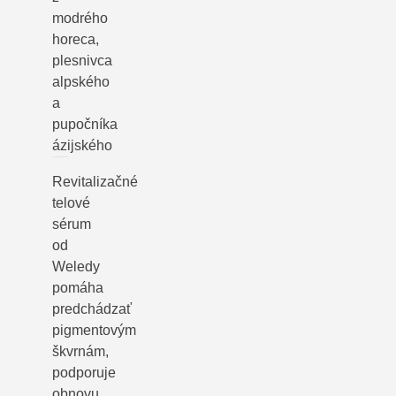
modrého
horeca,
plesnivca
alpského
a
pupočníka
ázijského
Revitalizačné
telové
sérum
od
Weledy
pomáha
predchádzať
pigmentovým
škvrnám,
podporuje
obnovu