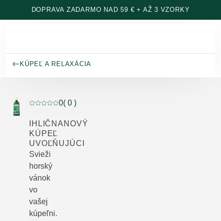
Prejsť na hlavný obsah
DOPRAVA ZADARMO NAD 59 € + AŽ 3 VZORKY
KÚPEĽ A RELAXÁCIA
0
( 0 )
Aktuálne hodnotenie: 0 z 5 hviezdičiek hodnotené 0 z
IHLIČNANOVÝ
KÚPEĽ
UVOĽŇUJÚCI
Svieži
horský
vánok
vo
vašej
kúpeľni.