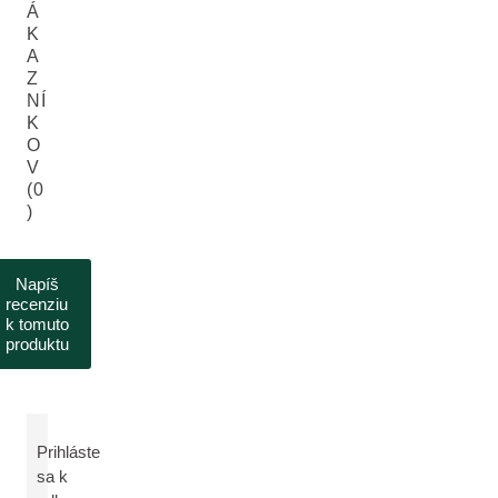
Á
K
A
Z
NÍ
K
O
V
(0
)
Napíš
recenziu
k tomuto
produktu
Prihláste
sa k