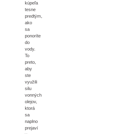
kúpeľa
tesne
predtým,
ako
sa
ponoríte
do
vody.
To
preto,
aby
ste
využili
silu
vonných
olejov,
ktorá
sa
naplno
prejaví