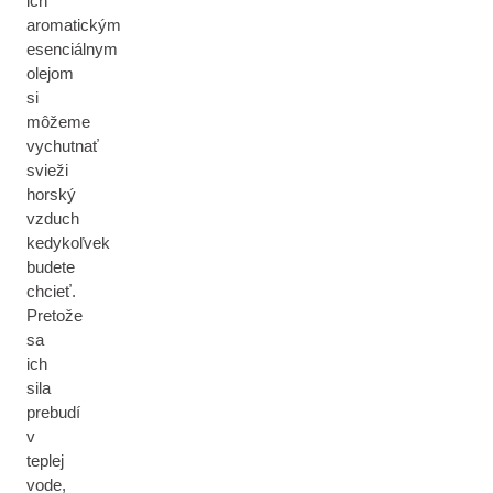
ich
aromatickým
esenciálnym
olejom
si
môžeme
vychutnať
svieži
horský
vzduch
kedykoľvek
budete
chcieť.
Pretože
sa
ich
sila
prebudí
v
teplej
vode,