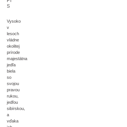
PI
S
Vysoko
v
lesoch
vládne
okolitej
prírode
majestátna
jedľa
biela
so
svojou
pravou
rukou,
jedľou
sibírskou,
a
vďaka