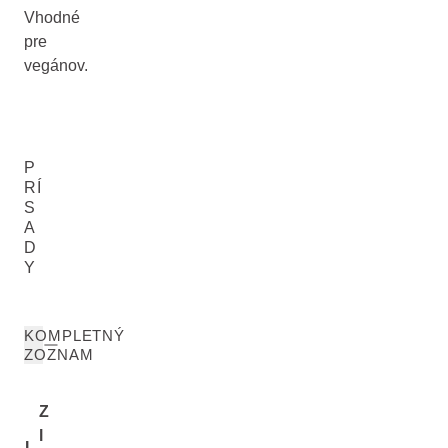
Vhodné
pre
vegánov.
P
RÍ
S
A
D
Y
KOMPLETNÝ
ZOZNAM
Z
l
I