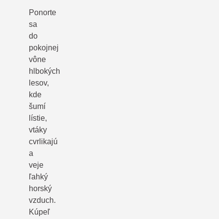
Ponorte
sa
do
pokojnej
vône
hlbokých
lesov,
kde
šumí
lístie,
vtáky
cvrlikajú
a
veje
ľahký
horský
vzduch.
Kúpeľ