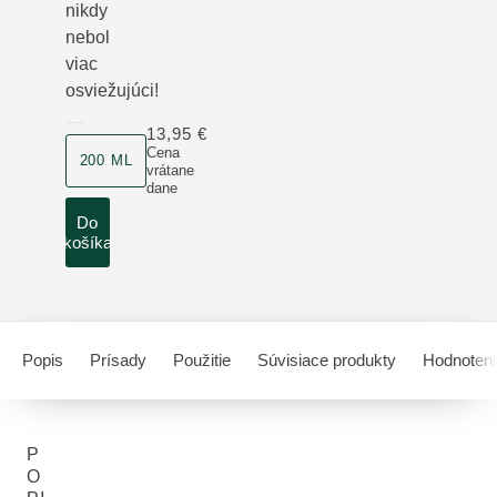
nikdy
nebol
viac
osviežujúci!
13,95 €
veľkosť produktu
Cena
200 ML
vrátane
dane
Do
košíka
Popis
Prísady
Použitie
Súvisiace produkty
Hodnoteni
P
O