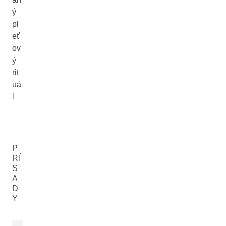
ý
pl
eť
ov
ý
rit
uá
l
P
RÍ
S
A
D
Y