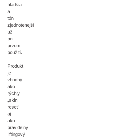
hladšia
a
tón
zjednotenejší
už
po
prvom
použití.
Produkt
je
vhodný
ako
rýchly
„skin
reset“
aj
ako
pravidelný
liftingový