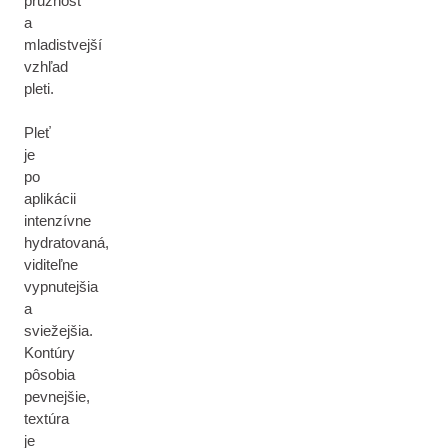
pružnosť
a
mladistvejší
vzhľad
pleti.
Pleť
je
po
aplikácii
intenzívne
hydratovaná,
viditeľne
vypnutejšia
a
sviežejšia.
Kontúry
pôsobia
pevnejšie,
textúra
je