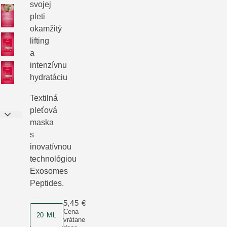
svojej
pleti
okamžitý
lifting
a
intenzívnu
hydratáciu
Textilná
pleťová
maska
s
inovatívnou
technológiou
Exosomes
Peptides.
5,45 €
veľkosť produktu
Cena
20 ML
vrátane