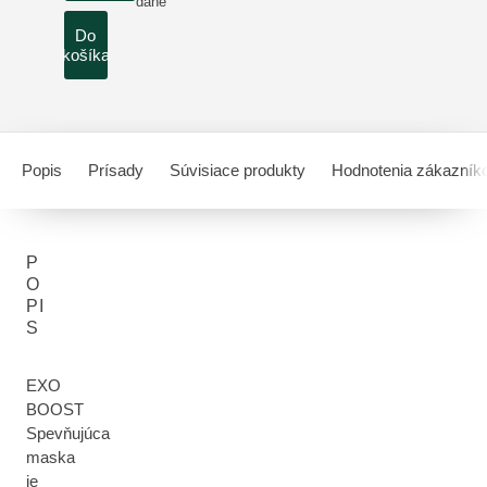
dane
Do
košíka
Popis
Prísady
Súvisiace produkty
Hodnotenia zákazník
P
O
PI
S
EXO
BOOST
Spevňujúca
maska
je