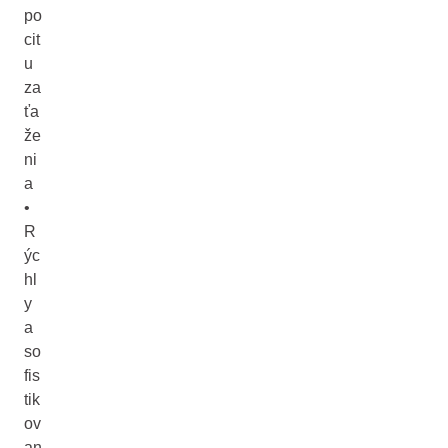
po
cit
u
za
ťa
že
ni
a
•
R
ýc
hl
y
a
so
fis
tik
ov
an