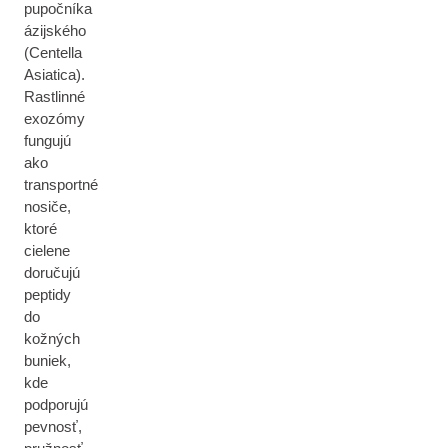
pupočníka
ázijského
(Centella
Asiatica).
Rastlinné
exozómy
fungujú
ako
transportné
nosiče,
ktoré
cielene
doručujú
peptidy
do
kožných
buniek,
kde
podporujú
pevnosť,