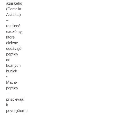
ázijského
(Centella
Asiatica)
–
rastlinné
exozómy,
ktoré
cielene
dodávajú
peptidy
do
kožných
buniek
•
Maca-
peptidy
–
prispievajú
k
pevnejšiemu,