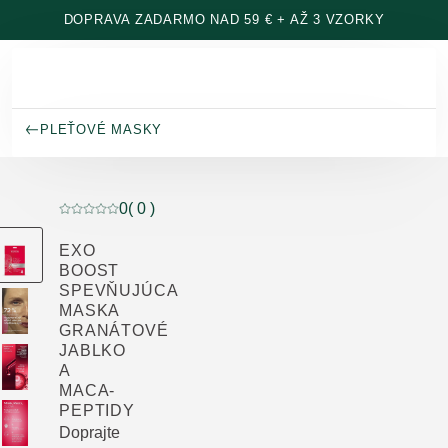
Prejsť na hlavný obsah
DOPRAVA ZADARMO NAD 59 € + AŽ 3 VZORKY
PLEŤOVÉ MASKY
0
( 0 )
Aktuálne hodnotenie: 0 z 5 hviezdičiek hodnotené 0 z
EXO
BOOST
SPEVŇUJÚCA
MASKA
GRANÁTOVÉ
JABLKO
A
MACA-
PEPTIDY
Doprajte