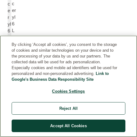
c
c
er
e
yl
r
6
yl
L
6
a
L
ur
a
By clicking ‘Accept all cookies’, you consent to the storage
of cookies and similar technologies on your device and to
at
u
the processing of your data by us and our partners. The
e
r
collected data will be used for ads personalization.
at
Especially cookies and mobile ad identifiers will be used for
e
personalized and non-personalized advertising.
Link to
Google's Business Data Responsibility Site
S
S
Cookies Settings
o
o
di
di
u
u
Reject All
m
m
A
A
Accept All Cookies
ni
ni
s
s