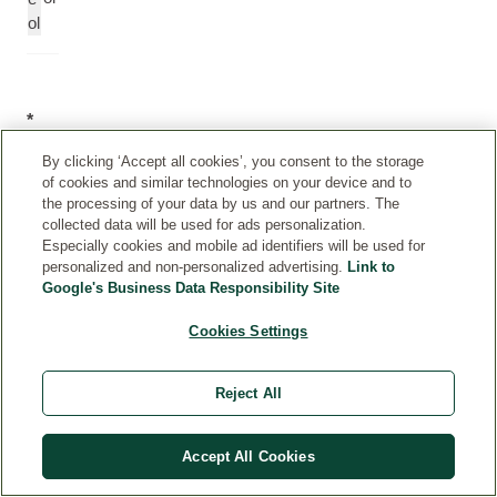
ol
*
Organická
By clicking ‘Accept all cookies’, you consent to the storage
zložka
of cookies and similar technologies on your device and to
the processing of your data by us and our partners. The
INCI
collected data will be used for ads personalization.
deklarácie
Especially cookies and mobile ad identifiers will be used for
produktov
personalized and non-personalized advertising.
Link to
Weleda
Google's Business Data Responsibility Site
sú
Cookies Settings
pravidelne
aktualizované,
Reject All
keďže
do
našich
Accept All Cookies
receptúr