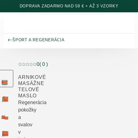
Prejsť na hlavný obsah
DOPRAVA ZADARMO NAD 59 € + AŽ 3 VZORKY
ŠPORT A REGENERÁCIA
0
( 0 )
Aktuálne hodnotenie: 0 z 5 hviezdičiek hodnotené 0 z
ARNIKOVÉ
MASÁŽNE
TELOVÉ
MASLO
Regenerácia
pokožky
a
svalov
v