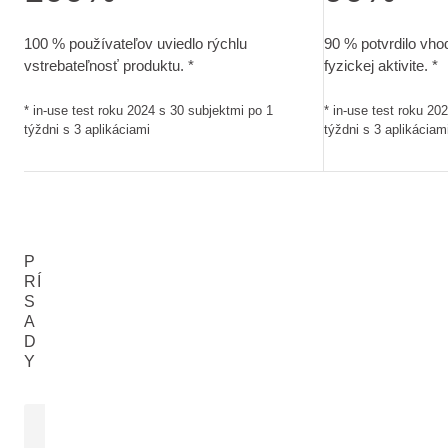
100 % používateľov uviedlo rýchlu vstrebateľnosť produktu.. 
90 % potvrdilo vho
100 % používateľov uviedlo rýchlu
90 % potvrdilo vho
vstrebateľnosť produktu. *
fyzickej aktivite. *
* in-use test roku 2024 s 30 subjektmi po 1
* in-use test roku 20
týždni s 3 aplikáciami
týždni s 3 aplikáciam
P
RÍ
S
A
D
Y
EXTRAKT Z KVETOV ARNIKY