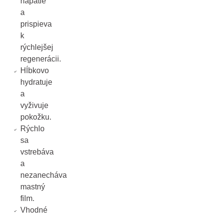
napätie
a
prispieva
k
rýchlejšej
regenerácii.
Hĺbkovo
hydratuje
a
vyživuje
pokožku.
Rýchlo
sa
vstrebáva
a
nezanecháva
mastný
film.
Vhodné