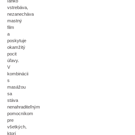
ľahko
vstrebáva,
nezanecháva
mastný
film
a
poskytuje
okamžitý
pocit
úľavy.
V
kombinácii
s
masážou
sa
stáva
nenahraditeľným
pomocníkom
pre
všetkých,
ktorí