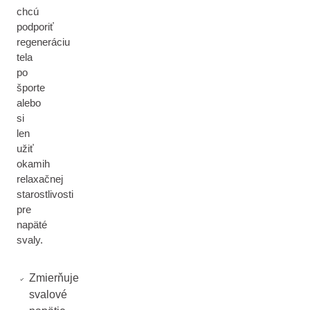
chcú
podporiť
regeneráciu
tela
po
športe
alebo
si
len
užiť
okamih
relaxačnej
starostlivosti
pre
napäté
svaly.
Zmierňuje
svalové