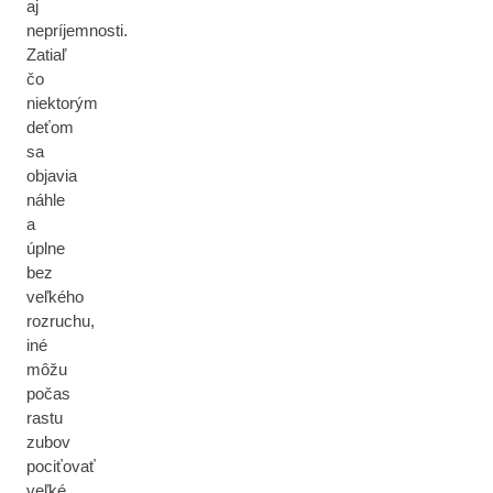
aj
nepríjemnosti.
Zatiaľ
čo
niektorým
deťom
sa
objavia
náhle
a
úplne
bez
veľkého
rozruchu,
iné
môžu
počas
rastu
zubov
pociťovať
veľké