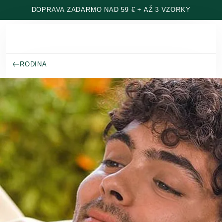
Prejsť na hlavný obsah
DOPRAVA ZADARMO NAD 59 € + AŽ 3 VZORKY
RODINA