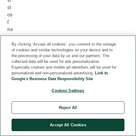
vi
sl
os
ť
na
ro
di
By clicking ‘Accept all cookies’, you consent to the storage
of cookies and similar technologies on your device and to
čo
the processing of your data by us and our partners. The
ch
collected data will be used for ads personalization.
a
Especially cookies and mobile ad identifiers will be used for
pl
personalized and non-personalized advertising.
Link to
Google's Business Data Responsibility Site
ač
.
Cookies Settings
N
ap
Reject All
rie
k
to
Accept All Cookies
m