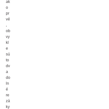
ak
o
pr
vé
,
ob
vy
kl
e
sú
to
dv
a
do
ln
é
re
zá
ky