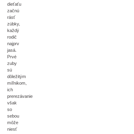
dieťaťu
začnú
rásť
zúbky,
každý
rodič
najprv
jasá.
Prvé
zuby
sú
dôležitým
míľnikom,
ich
prerezávanie
však
so
sebou
môže
niesť