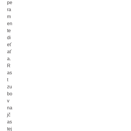
pe
ra
m
en
te
di
eť
ať
a.
R
as
t
zu
bo
v
na
jč
as
tej