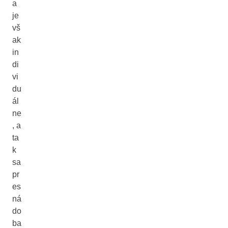
a
je
vš
ak
in
di
vi
du
ál
ne
, a
ta
k
sa
pr
es
ná
do
ba