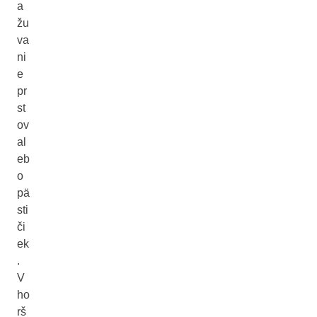
a
žu
va
ni
e
pr
st
ov
al
eb
o
pä
sti
či
ek
.
V
ho
rš