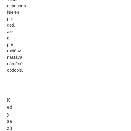
nepohodlie.
Nielen
pre
deti,
ale
aj
pre
rodičov
nastáva
náročné
obdobie.
K
ed
y
sa
zú