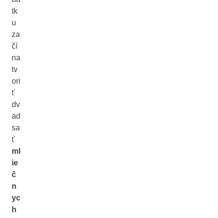
tk
u
za
čí
na
tv
ori
ť
dv
ad
sa
ť
ml
ie
č
n
yc
h