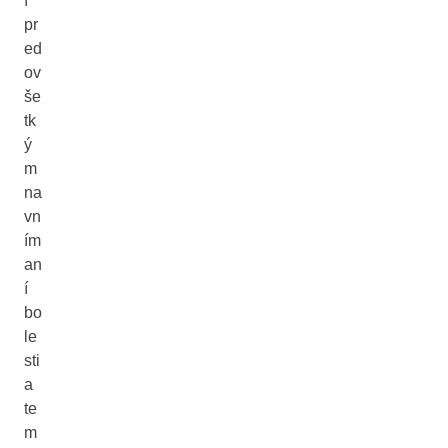
í
pr
ed
ov
še
tk
ý
m
na
vn
ím
an
í
bo
le
sti
a
te
m