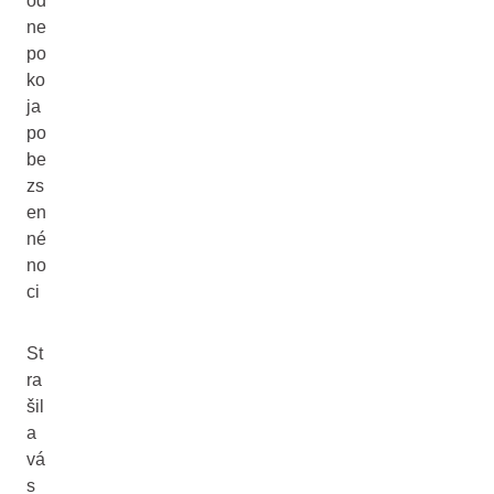
od
ne
po
ko
ja
po
be
zs
en
né
no
ci
St
ra
šil
a
vá
s