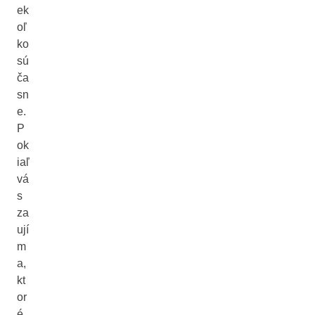
ek
oľ
ko
sú
ča
sn
e.
P
ok
iaľ
vá
s
za
ují
m
a,
kt
or
é