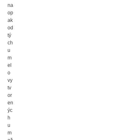
na
op
ak
od
tý
ch
u
m
el
o
vy
tv
or
en
ýc
h
u
m