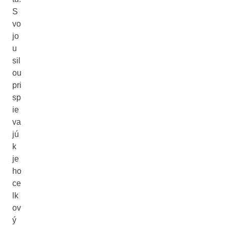
S
vo
jo
u
sil
ou
pri
sp
ie
va
jú
k
je
ho
ce
lk
ov
ý