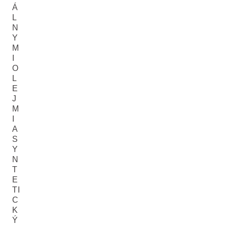
Á
L
N
Y
M
I
O
L
E
J
M
I
A
S
Y
N
T
E
TI
C
K
Ý