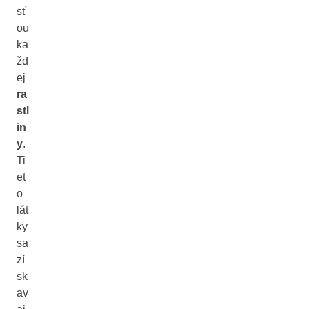
sť
ou
ka
žd
ej
ra
stl
in
y
.
Ti
et
o
lát
ky
sa
zí
sk
av