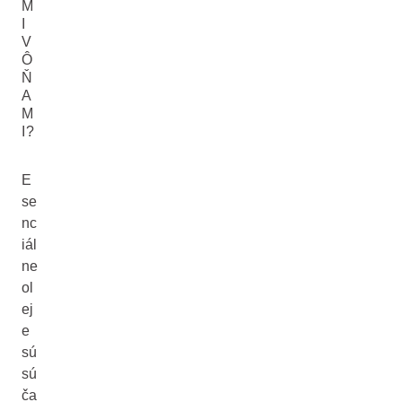
M
I
V
Ô
Ň
A
M
I?
E
se
nc
iál
ne
ol
ej
e
sú
sú
ča