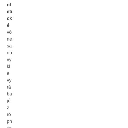
nt
eti
ck
é
vô
ne
sa
ob
vy
kl
e
vy
rá
ba
jú
z
ro
pn