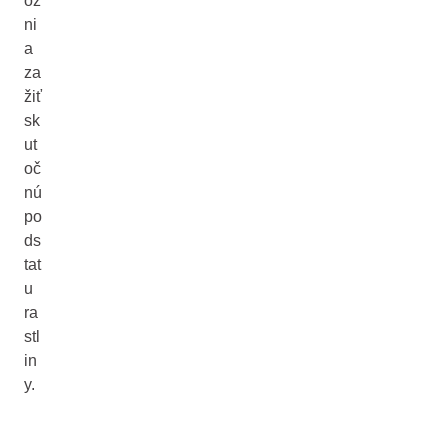
ož
ni
a
za
žiť
sk
ut
oč
nú
po
ds
tat
u
ra
stl
in
y.