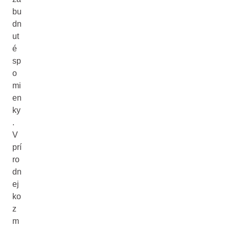
bu
dn
ut
é
sp
o
mi
en
ky
.
V
prí
ro
dn
ej
ko
z
m