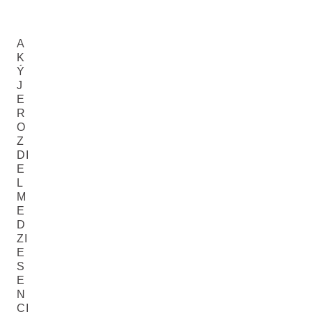
A
K
Ý
J
E
R
O
Z
DI
E
L
M
E
D
ZI
E
S
E
N
CI