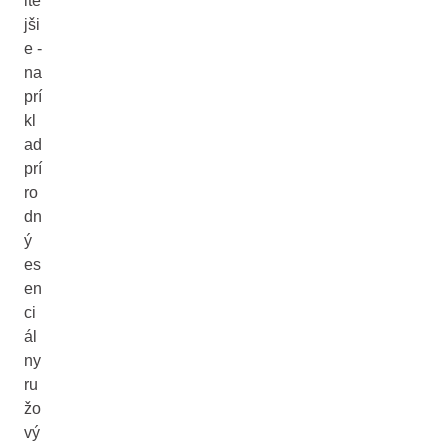
ite
jši
e -
na
prí
kl
ad
prí
ro
dn
ý
es
en
ci
ál
ny
ru
žo
vý