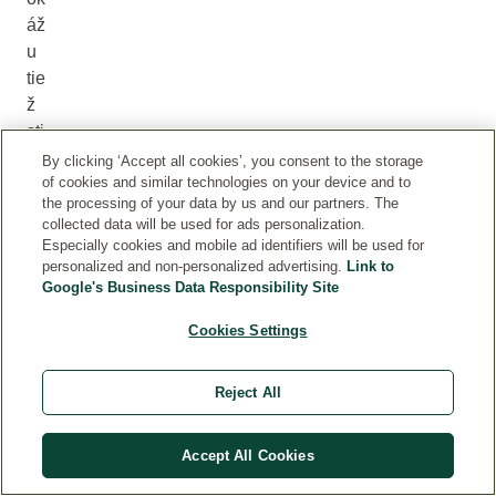
áž
u
tie
ž
sti
m
By clicking ‘Accept all cookies’, you consent to the storage
of cookies and similar technologies on your device and to
ul
the processing of your data by us and our partners. The
ov
collected data will be used for ads personalization.
ať
Especially cookies and mobile ad identifiers will be used for
m
personalized and non-personalized advertising.
Link to
Google's Business Data Responsibility Site
ys
eľ,
Cookies Settings
zv
yš
Reject All
ov
ať
na
Accept All Cookies
šu