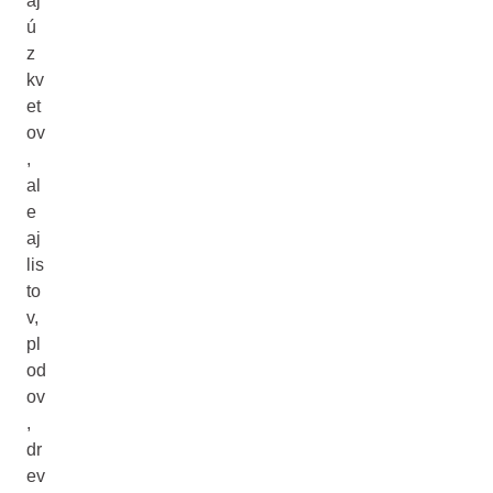
aj
ú
z
kv
et
ov
,
al
e
aj
lis
to
v,
pl
od
ov
,
dr
ev