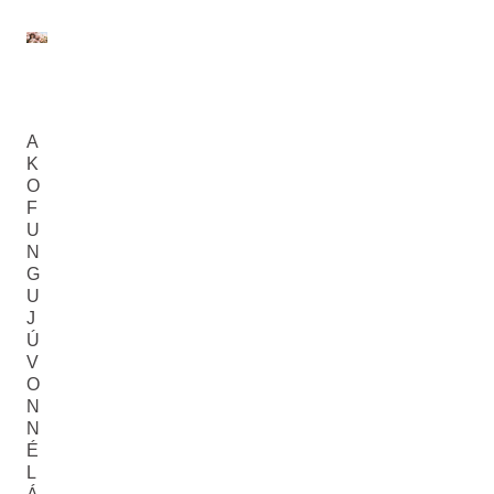
A
K
O
F
U
N
G
U
J
Ú
V
O
N
N
É
L