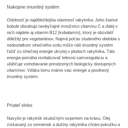
Nakopne imunitný systém
Odolnosť je najdôležitejšia vlastnosť rakytníka. Jeho žiarivé
bobule obsahujú neobyčajné množstvo vitamínu C a ďalej v
nich nájdete aj vitamín B12 (kobalamín), ktorý je obzvlášť
dôležitý pre vegetariánov. Najmä počas studeného obdobia s
nedostatkom slnečného svitu môže náš imunitný systém
ťažiť zo slnečnej energie ukrytej v plodoch rakytníka. Táto
energia pomáha revitalizovať telesnú samoreguláciu a
uľahčuje vstrebávanie prirodzených biologicky dostupných
vitamínov. Vďaka tomu máme viac energie a posilnený
imunitný systém.
Priateľ slnko
Navyše je rakytník skutočným expertom na krásu. Olej
získavaný zo semienok a dužiny rakytníka chráni pokožku a