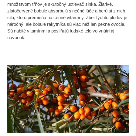
množstvom tŕňov je skutočný uctievač slnka. Žiarivé,
zlatočervené bobule absorbujú slnečné lúče a berú si z nich
silu, ktorú premieňa na cenné vitamíny. Zber týchto plodov je
náročný, ale bobule rakytníka sú viac než len pekné ovocie.
Sú nabité vitamínmi a posilňujú ľudské telo vo vnútri aj
navonok.