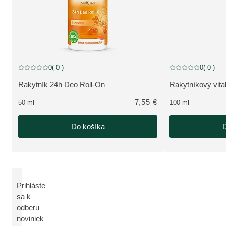
0
( 0 )
0
( 0 )
Aktuálne hodnotenie: 0 z 5 hviezdičiek hodnotené 0 zákazníkmi
Aktuálne hodnoteni
Rakytník 24h Deo Roll-On
Rakytníkový vitali
ZOBRAZIŤ PRODUKT:
ZOBRAZIŤ PRO
7,55 €
50 ml
100 ml
Do košíka
D
Prihláste
sa k
odberu
noviniek