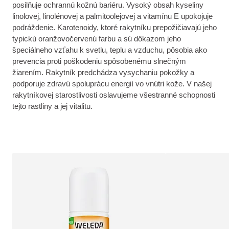
posilňuje ochrannú kožnú bariéru. Vysoký obsah kyseliny
linolovej, linolénovej a palmitoolejovej a vitamínu E upokojuje
podráždenie. Karotenoidy, ktoré rakytníku prepožičiavajú jeho
typickú oranžovočervenú farbu a sú dôkazom jeho
špeciálneho vzťahu k svetlu, teplu a vzduchu, pôsobia ako
prevencia proti poškodeniu spôsobenému slnečným
žiarením. Rakytník predchádza vysychaniu pokožky a
podporuje zdravú spoluprácu energií vo vnútri kože. V našej
rakytníkovej starostlivosti oslavujeme všestranné schopnosti
tejto rastliny a jej vitalitu.