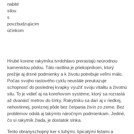
nabité
silou
s
povzbudzujúcim
účinkom
Hrubé korene rakytníka tvrdohlavo prerastajú neúrodnou
kamenistou pôdou. Táto rastlina je priekopníkom, ktorý
prežije aj drsné podmienky a k životu potrebuje veľmi málo.
Počas svojho rastového cyklu neustále preukazuje
schopnosť do poslednej kvapky využiť svoju vitalitu a životnú
silu. To je vidieť aj na koreňovom systéme, ktorý sa rozrastá
až dvanásť metrov do šírky. Rakytníku sa darí aj v riedkej,
nehostinnej, poréznej pôde bez čerpania živín zo zeme. Bez
problémov odolá aj takýmto náročným podmienkam. Jediné,
čo si rakytník žiada, je dostatok slnka.
Tento obranyschopný ker s tuhými, špicatými listami a