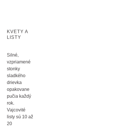
KVETY A
LISTY
Silné,
vzpriamené
stonky
sladkého
drievka
opakovane
pučia každý
rok.
Vajcovité
listy sú 10 až
20