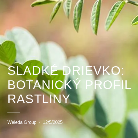
SLADKÉ DRIEVKO:
BOTANICKÝ PROFIL
RASTLINY
Weleda Group
·
12/5/2025