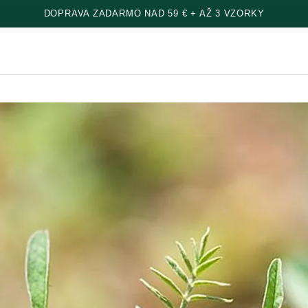
DOPRAVA ZADARMO NAD 59 € + AŽ 3 VZORKY