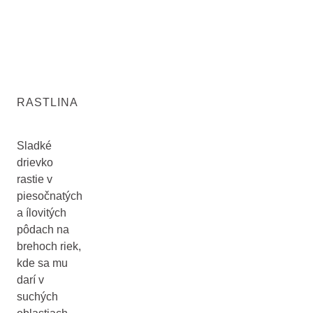
RASTLINA
Sladké
drievko
rastie v
piesočnatých
a ílovitých
pôdach na
brehoch riek,
kde sa mu
darí v
suchých