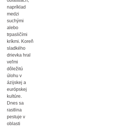
oblastiach,
napríklad
medzi
suchými
alebo
trpasličími
kríkmi. Koreň
sladkého
drievka hral
veľmi
dôležitú
úlohu v
ázijskej a
európskej
kultúre.
Dnes sa
rastlina
pestuje v
oblasti