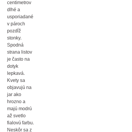
centimetrov
dlhé a
usporiadané
v pároch
pozdĺž
stonky.
Spodná
strana listov
je často na
dotyk
lepkavá.
Kvety sa
objavujú na
jar ako
hrozno a
majú modrú
až svetlo
fialovú farbu.
Neskôr sa z