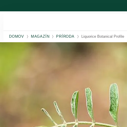
Prejsť na hlavný obsah
DOMOV
MAGAZÍN
PRÍRODA
Liquorice Botanical Profile