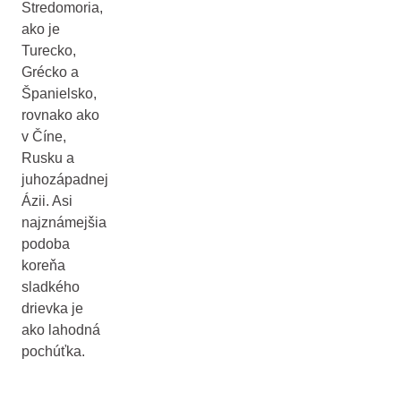
Stredomoria,
ako je
Turecko,
Grécko a
Španielsko,
rovnako ako
v Číne,
Rusku a
juhozápadnej
Ázii. Asi
najznámejšia
podoba
koreňa
sladkého
drievka je
ako lahodná
pochúťka.