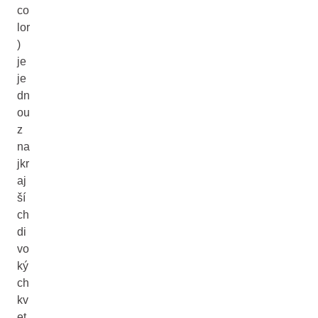
co
lor
)
je
je
dn
ou
z
na
jkr
aj
ší
ch
di
vo
ký
ch
kv
et