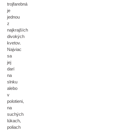
trojfarebná
je
jednou
z
najkrajších
divokých
kvetov.
Najviac
sa
jej
darí
na
slnku
alebo
v
polotieni,
na
suchých
lúkach,
poliach