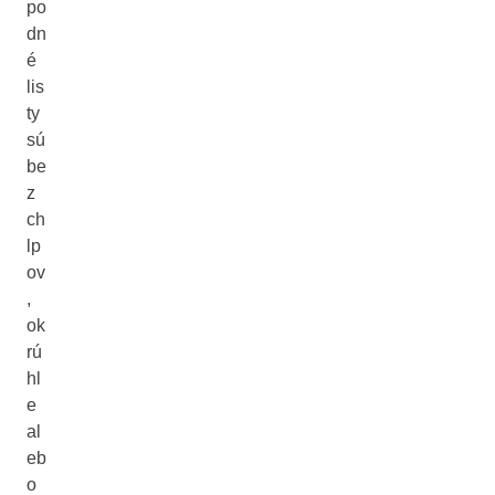
po
dn
é
lis
ty
sú
be
z
ch
lp
ov
,
ok
rú
hl
e
al
eb
o