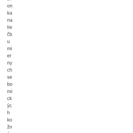
on
ka
na
lie
čb
u
mi
er
ny
ch
se
bo
roi
ck
ýc
h
ko
žn