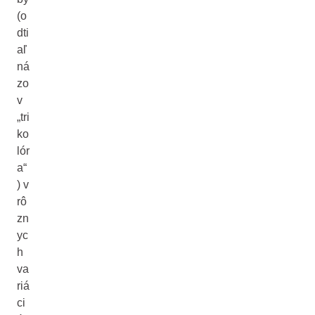
(o
dti
aľ
ná
zo
v
„tri
ko
lór
a“
) v
rô
zn
yc
h
va
riá
ci