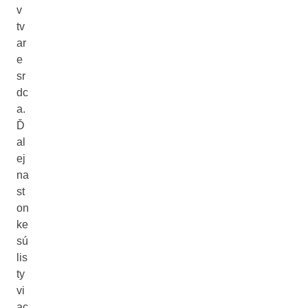
v
tv
ar
e
sr
dc
a.
Ď
al
ej
na
st
on
ke
sú
lis
ty
vi
ac