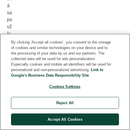
á
sa
po
už
ív
a
By clicking ‘Accept all cookies’, you consent to the storage
pri
of cookies and similar technologies on your device and to
the processing of your data by us and our partners. The
ko
collected data will be used for ads personalization.
žn
Especially cookies and mobile ad identifiers will be used for
ýc
personalized and non-personalized advertising.
Link to
h
Google's Business Data Responsibility Site
po
Cookies Settings
ru
ch
ác
Reject All
h,
kt
Accept All Cookies
or