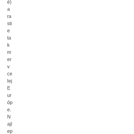
é)
a
ra
sti
e
ta
k
m
er
v
ce
lej
E
ur
óp
e.
N
ajl
ep