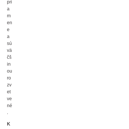
pri
a
m
en
e
a
sú
vä
čš
in
ou
ro
zv
et
ve
né
.
K