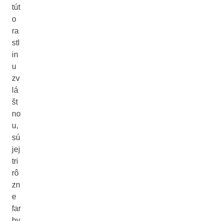
tút
o
ra
stl
in
u
zv
lá
št
no
u,
sú
jej
tri
rô
zn
e
far
by