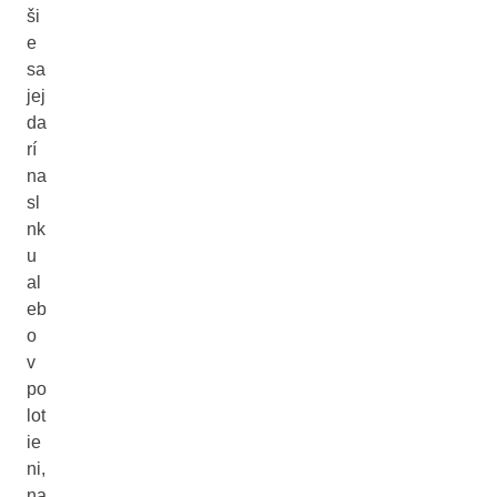
ši
e
sa
jej
da
rí
na
sl
nk
u
al
eb
o
v
po
lot
ie
ni,
na