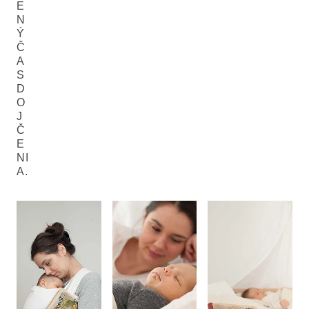
E
N
Ý
Č
A
S
D
O
J
Č
E
NI
A.