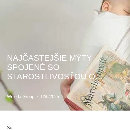
NAJČASTEJŠIE MÝTY
SPOJENÉ SO
STAROSTLIVOSŤOU O
BÁBÄTKÁ
Weleda Group
·
12/5/2025
So