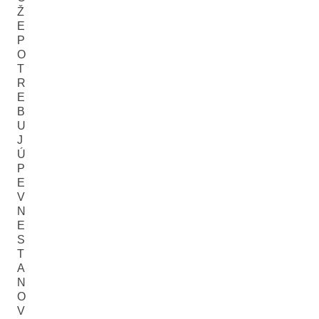
Ž
E
P
O
T
R
E
B
U
J
Ú
P
E
V
N
E
S
T
A
N
O
V