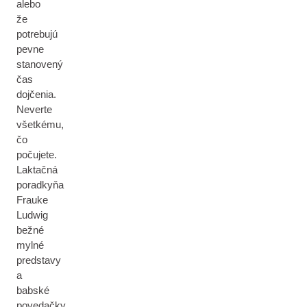
alebo
že
potrebujú
pevne
stanovený
čas
dojčenia.
Neverte
všetkému,
čo
počujete.
Laktačná
poradkyňa
Frauke
Ludwig
bežné
mylné
predstavy
a
babské
povedačky