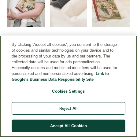
By clicking ‘Accept all cookies’, you consent to the storage
of cookies and similar technologies on your device and to
D
the processing of your data by us and our partners. The
oj
collected data will be used for ads personalization.
Especially cookies and mobile ad identifiers will be used for
če
personalized and non-personalized advertising.
Link to
ni
Google's Business Data Responsibility Site
e
b
Cookies Settings
y
m
Reject All
al
o
Accept All Cookies
b
yť