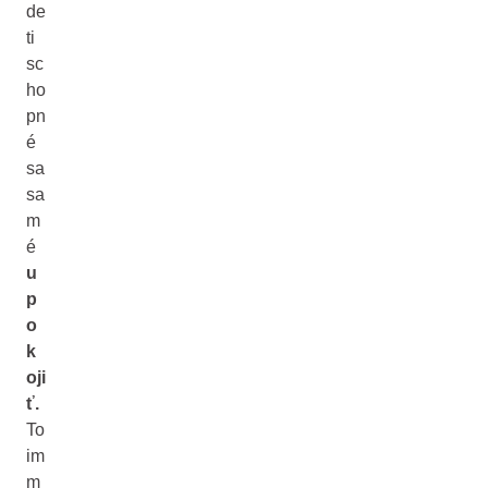
de
ti
sc
ho
pn
é
sa
sa
m
é
u
p
o
k
oji
ť.
To
im
m