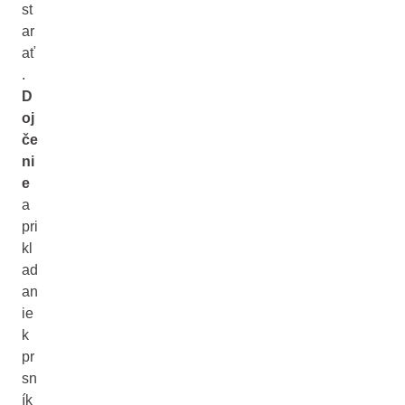
st
ar
ať
.
D
oj
če
ni
e
a
pri
kl
ad
an
ie
k
pr
sn
ík