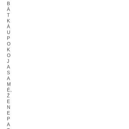
B
Ä
T
K
Á
U
P
O
K
O
J
A
S
A
M
É,
Ž
E
N
E
P
A