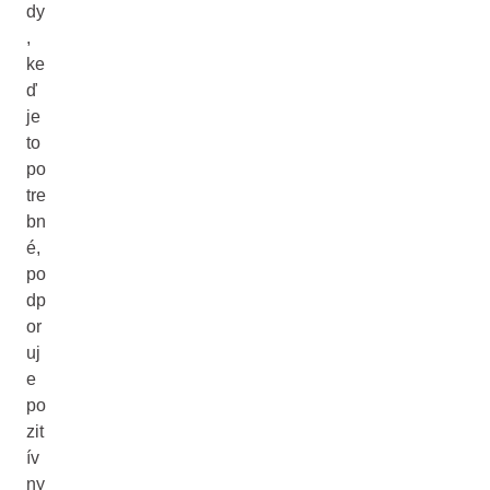
dy
,
ke
ď
je
to
po
tre
bn
é,
po
dp
or
uj
e
po
zit
ív
ny