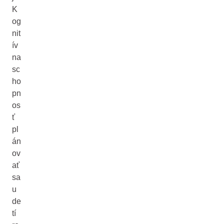
K
og
nit
ív
na
sc
ho
pn
os
ť
pl
án
ov
ať
sa
u
de
tí