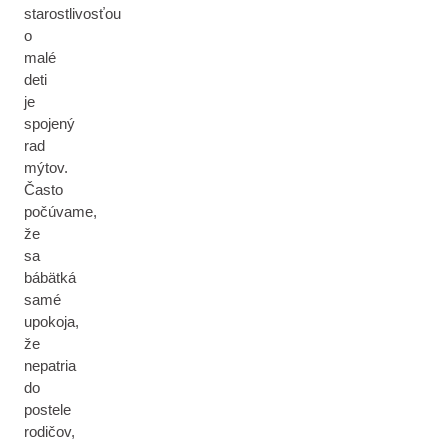
starostlivosťou
o
malé
deti
je
spojený
rad
mýtov.
Často
počúvame,
že
sa
bábätká
samé
upokoja,
že
nepatria
do
postele
rodičov,