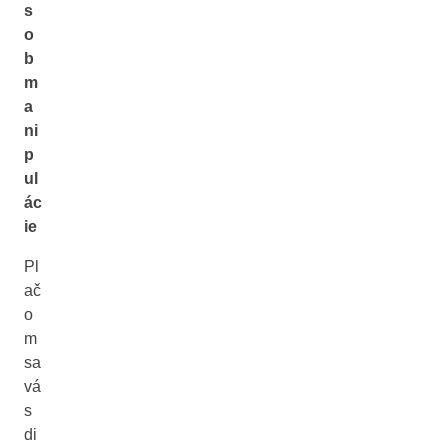
s
o
b
m
a
ni
p
ul
ác
ie
Pl
ač
o
m
sa
vá
s
di