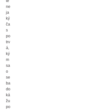
te
ne
ja
ký
ča
s
po
trv
á,
ký
m
sa
o
se
ba
do
ká
žu
po