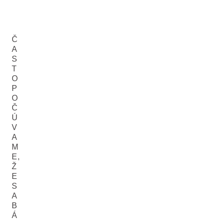
Č
A
S
T
O
P
O
Č
Ú
V
A
M
E,
Ž
E
S
A
B
Á