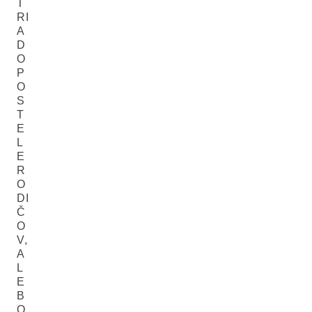
T
RI
A
D
O
P
O
S
T
E
L
E
R
O
DI
Č
O
V,
A
L
E
B
O