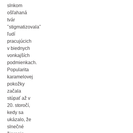
slnkom
ošľahaná
tvár
"stigmatizovala"
ľudí
pracujúcich
v biednych
vonkajších
podmienkach.
Popularita
karamelovej
pokožky
začala
stúpať až v
20. storočí,
kedy sa
ukázalo, že
slnečné