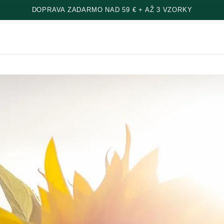
DOPRAVA ZADARMO NAD 59 € + AŽ 3 VZORKY