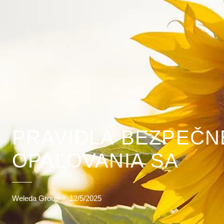
PRAVIDLÁ BEZPEČ
OPAĽOVANIA SA
Weleda Group
·
12/5/2025