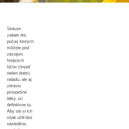
Slnkom
zaliate dni,
počas ktorých
môžete pod
závojom
hrejivých
lúčov čerpať
nielen dobrú
náladu, ale aj
zdraviu
prospešné
látky, sú
definitívne tu.
Aby ste si ich
však užili bez
následkov,