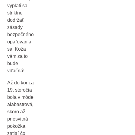
vyplatí sa
striktne
dodržať
zásady
bezpečného
opaľovania
sa. Koža
vám za to
bude
vďačná!
Až do konca
19. storočia
bola v móde
alabastrová,
skoro až
priesvitná
pokožka,
zatiaľ čo