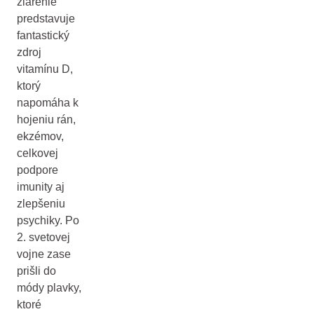
žiarenie
predstavuje
fantastický
zdroj
vitamínu D,
ktorý
napomáha k
hojeniu rán,
ekzémov,
celkovej
podpore
imunity aj
zlepšeniu
psychiky. Po
2. svetovej
vojne zase
prišli do
módy plavky,
ktoré