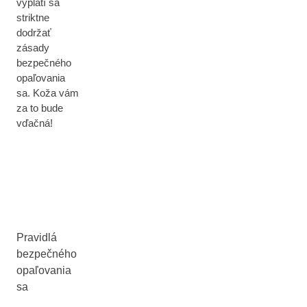
vyplatí sa
striktne
dodržať
zásady
bezpečného
opaľovania
sa. Koža vám
za to bude
vďačná!
Pravidlá
bezpečného
opaľovania
sa