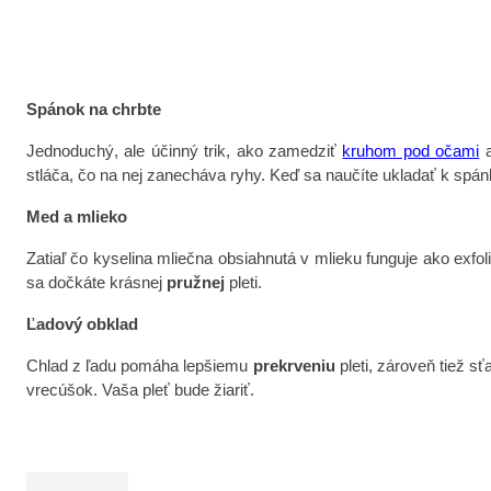
Spánok na chrbte
Jednoduchý, ale účinný trik, ako zamedziť
kruhom pod očami
a
stláča, čo na nej zanecháva ryhy. Keď sa naučíte ukladať k spánk
Med a mlieko
Zatiaľ čo kyselina mliečna obsiahnutá v mlieku funguje ako exfo
sa dočkáte krásnej
pružnej
pleti.
Ľadový obklad
Chlad z ľadu pomáha lepšiemu
prekrveniu
pleti, zároveň tiež s
vrecúšok. Vaša pleť bude žiariť.