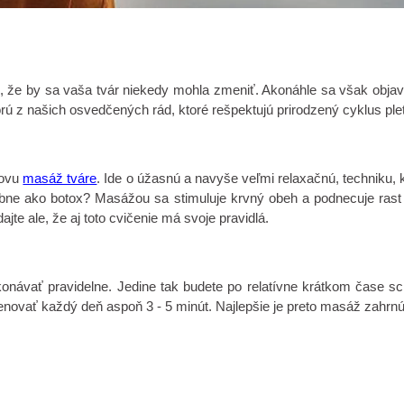
 že by sa vaša tvár niekedy mohla zmeniť. Akonáhle sa však objaví 
rú z našich osvedčených rád, ktoré rešpektujú prirodzený cyklus pleti
lovu
masáž tváre
. Ide o úžasnú a navyše veľmi relaxačnú, techniku
dobne ako botox? Masážou sa stimuluje krvný obeh a podnecuje rast
te ale, že aj toto cvičenie má svoje pravidlá.
konávať pravidelne. Jedine tak budete po relatívne krátkom čase sc
 venovať každý deň aspoň 3 - 5 minút. Najlepšie je preto masáž zahr