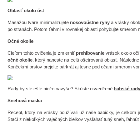
Oblasť okolo úst
Masážou tváre minimalizujete
nosovoústne ryhy
a vrásky okolo
po stranách. Potom ťahmi v rovnakej oblasti pohybujte smerom 
Očné okolie
Cieľom tohto cvičenia je zmierniť
prehlbovanie
vrások okolo očí
očné okolie
, ktorý naneste na celú ošetrovanú oblasť. Násled
Končekmi prstov prejdite párkrát aj tesne pod očami smerom von
Rady by ste ešte niečo navyše? Skúste osvedčené
babské rad
Snehová maska
Recept, ktorý na vrásky používali už naše babičky, je celkom 
Stačí z niekoľkých vaječných bielkov vyšľahať tuhý sneh, ľahnú