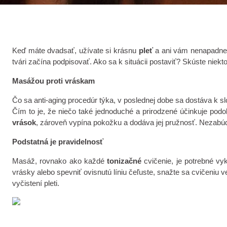
Keď máte dvadsať, užívate si krásnu
pleť
a ani vám nenapadne,
tvári začína podpisovať. Ako sa k situácii postaviť? Skúste niekto
Masážou proti vráskam
Čo sa anti-aging procedúr týka, v poslednej dobe sa dostáva k s
Čím to je, že niečo také jednoduché a prirodzené účinkuje po
vrások
, zároveň vypína pokožku a dodáva jej pružnosť. Nezabúdaj
Podstatná je pravidelnosť
Masáž, rovnako ako každé
tonizačné
cvičenie, je potrebné vy
vrásky alebo spevniť ovisnutú líniu čeľuste, snažte sa cvičeniu
vyčistení pleti.