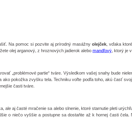
ušiť. Na pomoc si pozvite aj prírodný masážny
olejček
, vďaka ktor
žete olej arganový, z hroznových jadierok alebo
mandľový
, ktorý je
arovať „problémové partie“ tváre. Výsledkom vašej snahy bude nielen
ejšia ako pokožka zvyšku tela. Techniku ​​voľte podľa toho, akú časť sv
ejšie časti tváre.
ka, ale aj časté mračenie sa alebo slnenie, ktoré starnutie pleti urých
šie o niečo vyššie a postupne sa dostaňte až k hornej časti čela. 