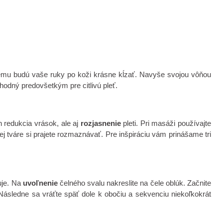
ému budú vaše ruky po koži krásne kĺzať. Navyše svojou vôňou
 vhodný predovšetkým pre citlivú pleť.
 redukcia vrások, ale aj
rozjasnenie
pleti. Pri masáži používajte
ojej tváre si prajete rozmaznávať. Pre inšpiráciu vám prinášame tri
ľuje. Na
uvoľnenie
čelného svalu nakreslite na čele oblúk. Začnite
Následne sa vráťte späť dole k obočiu a sekvenciu niekoľkokrát