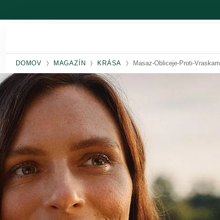
Prejsť na hlavný obsah
DOMOV
MAGAZÍN
KRÁSA
Masaz-Obliceje-Proti-Vraska