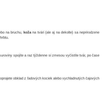
lebo na bruchu,
koža
na tvári (ale aj na dekolte) sa neprirodzene
hrbtu.
uroviny spojíte a raz týždenne si zmesou vyčistíte tvár, po čase
doprajete obklad z ľadových kociek alebo vychladnutých čajových