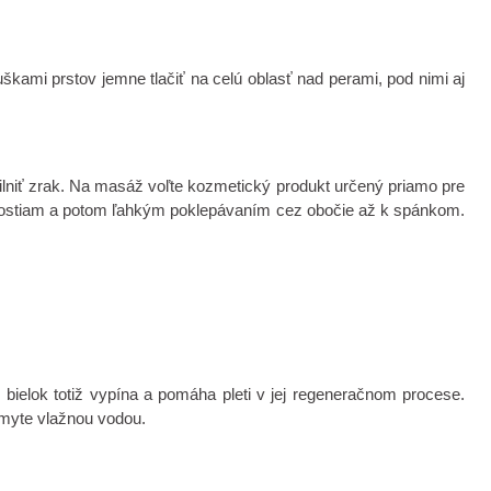
škami prstov jemne tlačiť na celú oblasť nad perami, pod nimi aj
lniť zrak. Na masáž voľte kozmetický produkt určený priamo pre
m kostiam a potom ľahkým poklepávaním cez obočie až k spánkom.
 bielok totiž vypína a pomáha pleti v jej regeneračnom procese.
zmyte vlažnou vodou.