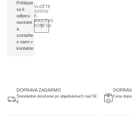
Prihláste
VLOŽTE
sa k
SVOJU
odberu
E-
MAILOVÚ
noviniek
ADRESU
a
zostaňte
s nami v
kontakte:
DOPRAVA ZADARMO
DOPRAV
Štandardné doručenie pri objednávkach nad 59
Cena dopra
€