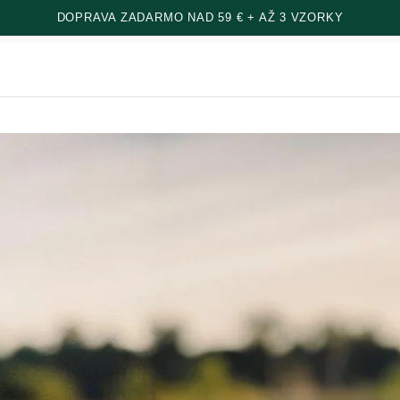
DOPRAVA ZADARMO NAD 59 € + AŽ 3 VZORKY
m