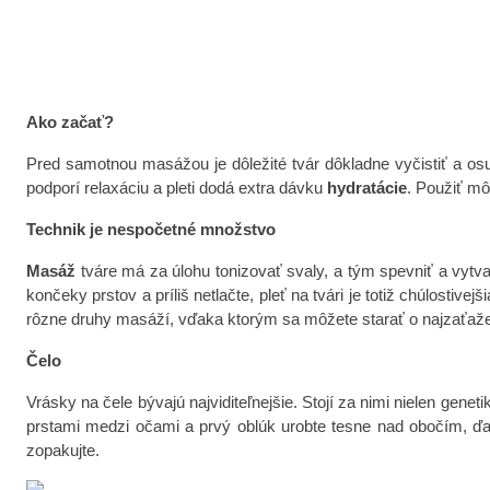
Ako začať?
Pred samotnou masážou je dôležité tvár dôkladne vyčistiť a os
podporí relaxáciu a pleti dodá extra dávku
hydratácie
. Použiť mô
Technik je nespočetné množstvo
Masáž
tváre má za úlohu tonizovať svaly, a tým spevniť a vytv
končeky prstov a príliš netlačte, pleť na tvári je totiž chúlostiv
rôzne druhy masáží, vďaka ktorým sa môžete starať o najzaťažen
Čelo
Vrásky na čele bývajú najviditeľnejšie. Stojí za nimi nielen geneti
prstami medzi očami a prvý oblúk urobte tesne nad obočím, ďal
zopakujte.