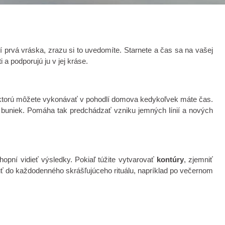
prvá vráska, zrazu si to uvedomíte. Starnete a čas sa na vašej
 a podporujú ju v jej kráse.
, ktorú môžete vykonávať v pohodlí domova kedykoľvek máte čas.
 buniek. Pomáha tak predchádzať vzniku jemných línií a nových
hopní vidieť výsledky. Pokiaľ túžite vytvarovať
kontúry
, zjemniť
núť do každodenného skrášľujúceho rituálu, napríklad po večernom