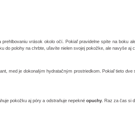
 prehlbovaniu vrások okolo očí. Pokiaľ pravidelne spíte na boku a
u do polohy na chrbte, uľavíte nielen svojej pokožke, ale navyše aj c
liant, med je dokonalým hydratačným prostriedkom. Pokiaľ tieto dve s
ťahuje pokožku aj póry a odstraňuje nepekné
opuchy
. Raz za čas si 