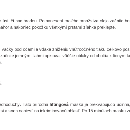
 úst, či nad bradou. Po nanesení malého množstva oleja začnite bru
nahor a nakoniec pokožku všetkými prstami zľahka preklepte.
, vačky pod očami a vďaka zníženiu vnútroočného tlaku celkovo posi
ne začnite jemnými ťahmi opisovať väčšie oblúky od obočia k lícny
.
y
.
jednoduchý. Táto prírodná
liftingová
maska ​​je prekvapujúco účinná,
ť si a sneh naniesť na inkriminovanú oblasť. Po 15 minútach masku 