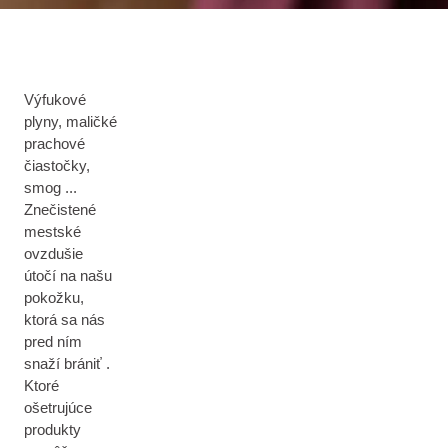
Výfukové
plyny, maličké
prachové
čiastočky,
smog ...
Znečistené
mestské
ovzdušie
útočí na našu
pokožku,
ktorá sa nás
pred ním
snaží brániť .
Ktoré
ošetrujúce
produkty