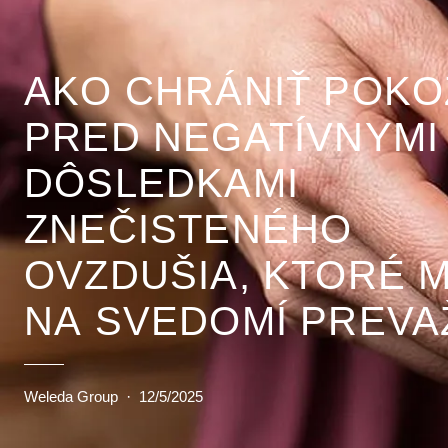
AKO CHRÁNIŤ POK
PRED NEGATÍVNYMI
DÔSLEDKAMI
ZNEČISTENÉHO
OVZDUŠIA, KTORÉ 
NA SVEDOMÍ PREVA
SMOG?
Weleda Group
·
12/5/2025