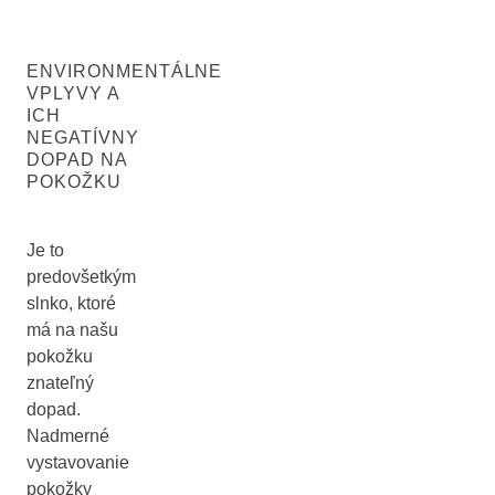
ENVIRONMENTÁLNE
VPLYVY A
ICH
NEGATÍVNY
DOPAD NA
POKOŽKU
Je to
predovšetkým
slnko, ktoré
má na našu
pokožku
znateľný
dopad.
Nadmerné
vystavovanie
pokožky