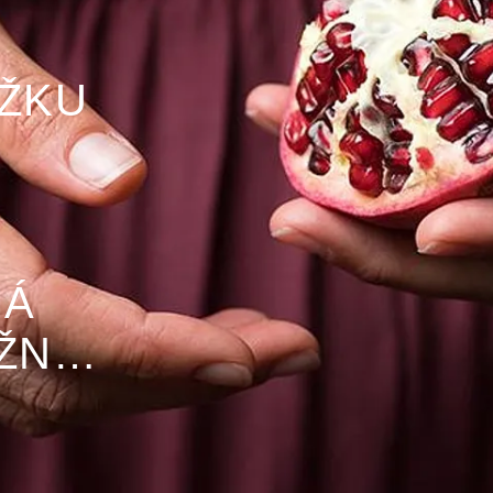
OŽKU
MÁ
ŽNE