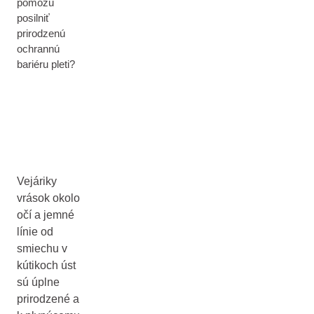
pomôžu
posilniť
prirodzenú
ochrannú
bariéru pleti?
Vejáriky
vrások okolo
očí a jemné
línie od
smiechu v
kútikoch úst
sú úplne
prirodzené a