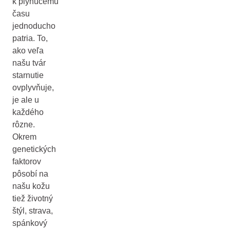
k plynúcemu
času
jednoducho
patria. To,
ako veľa
našu tvár
starnutie
ovplyvňuje,
je ale u
každého
rôzne.
Okrem
genetických
faktorov
pôsobí na
našu kožu
tiež životný
štýl, strava,
spánkový