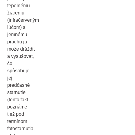
tepelnému
žiareniu
(infračerveným
lúčom) a
jemnému
prachu ju
môže dráždiť
a vysušovať,
čo
spôsobuje
jej
predčasné
starnutie
(tento fakt
poznáme
tiež pod
termínom
fotostarnutia,