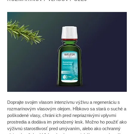
Doprajte svojim vlasom intenzívnu výživu a regeneráciu s
rozmarínovým vlasovým olejom. Hĺbkovo sa stará o suché a
poškodené vlasy, chráni ich pred nepriaznivými vplyvmi
prostredia a dodáva im prirodzený lesk. Možno ho použiť ako
výživnú starostlivosť pred umývaním, alebo ako ochranný