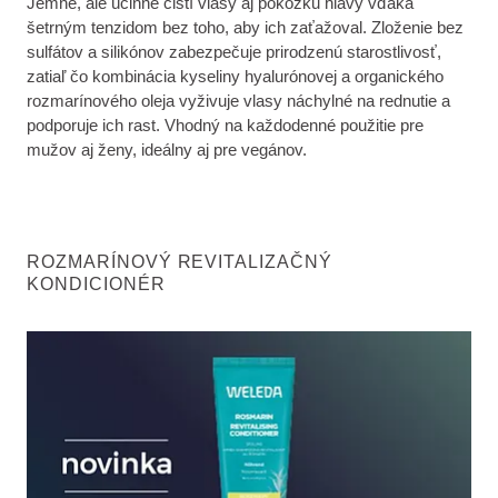
Jemne, ale účinne čistí vlasy aj pokožku hlavy vďaka
šetrným tenzidom bez toho, aby ich zaťažoval. Zloženie bez
sulfátov a silikónov zabezpečuje prirodzenú starostlivosť,
zatiaľ čo kombinácia kyseliny hyalurónovej a organického
rozmarínového oleja vyživuje vlasy náchylné na rednutie a
podporuje ich rast. Vhodný na každodenné použitie pre
mužov aj ženy, ideálny aj pre vegánov.
ROZMARÍNOVÝ REVITALIZAČNÝ
KONDICIONÉR