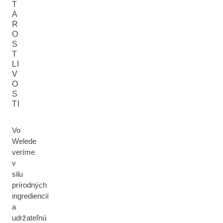
T
A
R
O
S
T
LI
V
O
S
TI
Vo
Welede
veríme
v
silu
prírodných
ingrediencií
a
udržateľnú