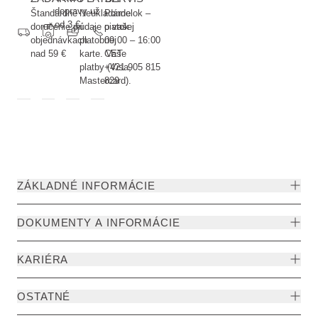
dopravy už
Štandardné
Neukladáme
Pondelok –
od 3 €
doručenie pri
údaje o vašej
piatok
objednávkach
platobnej
09:00 – 16:00
nad 59 €
karte. Vaše
CET
platby (Visa,
+421 905 815
Mastercard).
829
ZÁKLADNÉ INFORMÁCIE
DOKUMENTY A INFORMÁCIE
KARIÉRA
OSTATNÉ