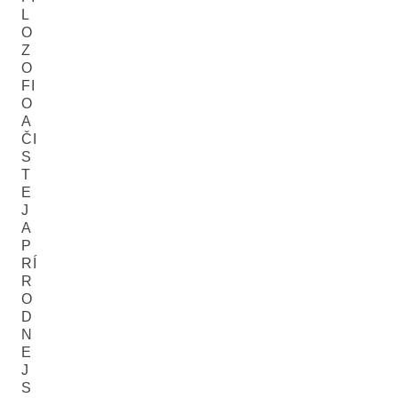
L
O
Z
O
FI
O
A
ČI
S
T
E
J
A
P
RÍ
R
O
D
N
E
J
S