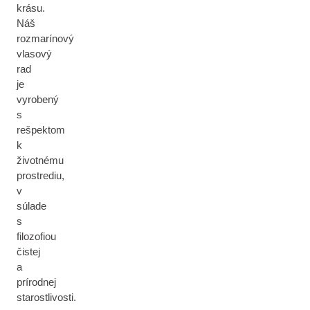
krásu.
Náš
rozmarínový
vlasový
rad
je
vyrobený
s
rešpektom
k
životnému
prostrediu,
v
súlade
s
filozofiou
čistej
a
prírodnej
starostlivosti.