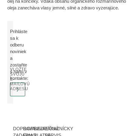
olej na končeky. Vďaka obsahu organického rozmarínového
oleja zanecháva vlasy jemné, silné a zdravo vyzerajúce.
Prihláste
sa k
odberu
noviniek
a
zostaňte
VLOŽTE
s nami v
SVOJU
kontakte:
E-
MAILOVÚ
ADRESU
DOPRAVA
DOPRAVA
BEZPEČNÁ
ZÁKAZNÍCKY
ZADARMO
Cena
PLATBA
SERVIS