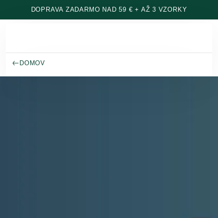
Prejsť na hlavný obsah
DOPRAVA ZADARMO NAD 59 € + AŽ 3 VZORKY
DOMOV